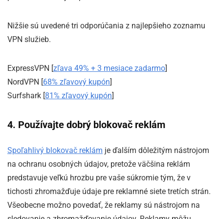
Nižšie sú uvedené tri odporúčania z najlepšieho zoznamu
VPN služieb.
ExpressVPN [
zľava 49% + 3 mesiace zadarmo
]
NordVPN [
68% zľavový kupón
]
Surfshark [
81% zľavový kupón
]
4. Používajte dobrý blokovač reklám
Spoľahlivý blokovač reklám
je ďalším dôležitým nástrojom
na ochranu osobných údajov, pretože väčšina reklám
predstavuje veľkú hrozbu pre vaše súkromie tým, že v
tichosti zhromažďuje údaje pre reklamné siete tretích strán.
Všeobecne možno povedať, že reklamy sú nástrojom na
sledovanie a zhromažďovanie údajov. Reklamy môžu