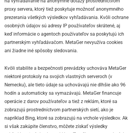
na vyhľadávanie na anonymné dotazy prostredníctvom
proxy servera, ktorý tiež poskytuje možnosť anonymného
prezerania všetkých výsledkov vyhľadávania. Kvôli ochrane
osobných údajov sú adresy IP používateľov skrátené, aj
keď informácie o agentoch používateľov sa poskytujú ich
partnerským vyhľadávačom. MetaGer nevyužíva cookies
ani žiadne iné spôsoby sledovania.
Kvôli stabilite a bezpečnosti prevádzky uchováva MetaGer
niektoré protokoly na svojich vlastných serveroch (v
Nemecku), ale tieto údaje sa uchovávajú nie dlhšie ako 96
hodín a automaticky sa vymazávajú. MetaGer financuje
operácie z darov používateľov a tiež z reklám, ktoré sa
zobrazujú prostredníctvom partnerských sietí, ako je
napríklad Bing, ktoré sa zobrazujú na vrchole výsledkov. Ak
si však zakúpite členstvo, môžete získať výsledky