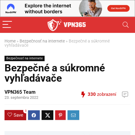
Home
»
Bezpečnosť na internete
»
Bezpečné a súkromné
vyhľadávače
Bezpečnosť na internete
Bezpečné a súkromné
vyhľadávače
VPN365 Team
330
zobrazení
23. septembra 2022
0
Save