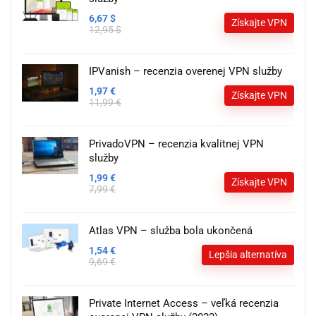
6,67 $
Získajte VPN
12,95 $
IPVanish – recenzia overenej VPN služby
1,97 €
Získajte VPN
11,99 €
PrivadoVPN – recenzia kvalitnej VPN
služby
1,99 €
Získajte VPN
7,99 €
Atlas VPN – služba bola ukončená
1,54 €
Lepšia alternatíva
9,69 €
Private Internet Access – veľká recenzia