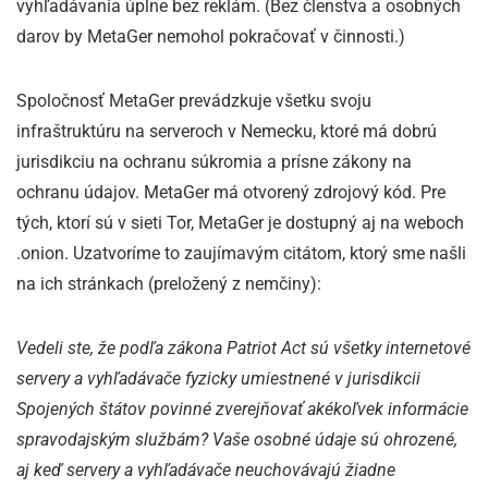
vyhľadávania úplne bez reklám. (Bez členstva a osobných
darov by MetaGer nemohol pokračovať v činnosti.)
Spoločnosť MetaGer prevádzkuje všetku svoju
infraštruktúru na serveroch v Nemecku, ktoré má dobrú
jurisdikciu na ochranu súkromia a prísne zákony na
ochranu údajov. MetaGer má otvorený zdrojový kód. Pre
tých, ktorí sú v sieti Tor, MetaGer je dostupný aj na weboch
.onion. Uzatvoríme to zaujímavým citátom, ktorý sme našli
na ich stránkach (preložený z nemčiny):
Vedeli ste, že podľa zákona Patriot Act sú všetky internetové
servery a vyhľadávače fyzicky umiestnené v jurisdikcii
Spojených štátov povinné zverejňovať akékoľvek informácie
spravodajským službám? Vaše osobné údaje sú ohrozené,
aj keď servery a vyhľadávače neuchovávajú žiadne