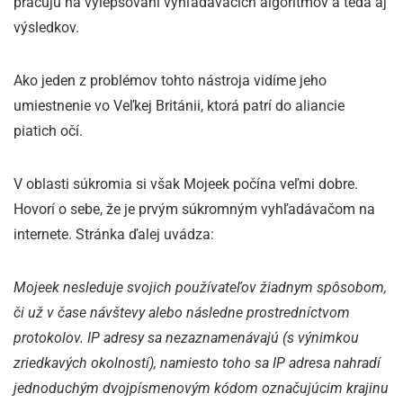
pracujú na vylepšovaní vyhľadávacích algoritmov a teda aj
výsledkov.
Ako jeden z problémov tohto nástroja vidíme jeho
umiestnenie vo Veľkej Británii, ktorá patrí do aliancie
piatich očí.
V oblasti súkromia si však Mojeek počína veľmi dobre.
Hovorí o sebe, že je prvým súkromným vyhľadávačom na
internete. Stránka ďalej uvádza:
Mojeek nesleduje svojich používateľov žiadnym spôsobom,
či už v čase návštevy alebo následne prostredníctvom
protokolov. IP adresy sa nezaznamenávajú (s výnimkou
zriedkavých okolností), namiesto toho sa IP adresa nahradí
jednoduchým dvojpísmenovým kódom označujúcim krajinu