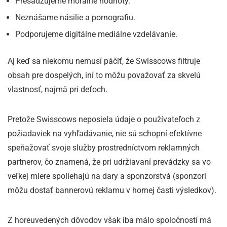
Presadzujeme morálne hodnoty.
Neznášame násilie a pornografiu.
Podporujeme digitálne mediálne vzdelávanie.
Aj keď sa niekomu nemusí páčiť, že Swisscows filtruje
obsah pre dospelých, iní to môžu považovať za skvelú
vlastnosť, najmä pri deťoch.
Pretože Swisscows neposiela údaje o používateľoch z
požiadaviek na vyhľadávanie, nie sú schopní efektívne
speňažovať svoje služby prostredníctvom reklamných
partnerov, čo znamená, že pri udržiavaní prevádzky sa vo
veľkej miere spoliehajú na dary a sponzorstvá (sponzori
môžu dostať bannerovú reklamu v hornej časti výsledkov).
Z horeuvedených dôvodov však iba málo spoločností má