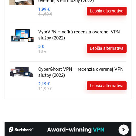
overenej VPN služby (2022)
1,99 €
Lepšia alternatíva
11,69 €
VyprVPN – veľká recenzia overenej VPN
služby (2022)
5 €
Lepšia alternatíva
10 €
CyberGhost VPN – recenzia overenej VPN
služby (2022)
2,19 €
Lepšia alternatíva
11,99 €