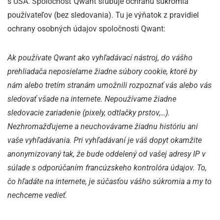
s USA. Spoločnosť Qwant sľubuje ochranu súkromia
používateľov (bez sledovania). Tu je výňatok z pravidiel
ochrany osobných údajov spoločnosti Qwant:
Ak používate Qwant ako vyhľadávací nástroj, do vášho
prehliadača neposielame žiadne súbory cookie, ktoré by
nám alebo tretím stranám umožnili rozpoznať vás alebo vás
sledovať všade na internete. Nepoužívame žiadne
sledovacie zariadenie (pixely, odtlačky prstov,…).
Nezhromažďujeme a neuchovávame žiadnu históriu ani
vaše vyhľadávania. Pri vyhľadávaní je váš dopyt okamžite
anonymizovaný tak, že bude oddelený od vašej adresy IP v
súlade s odporúčaním francúzskeho kontrolóra údajov. To,
čo hľadáte na internete, je súčasťou vášho súkromia a my to
nechceme vedieť.