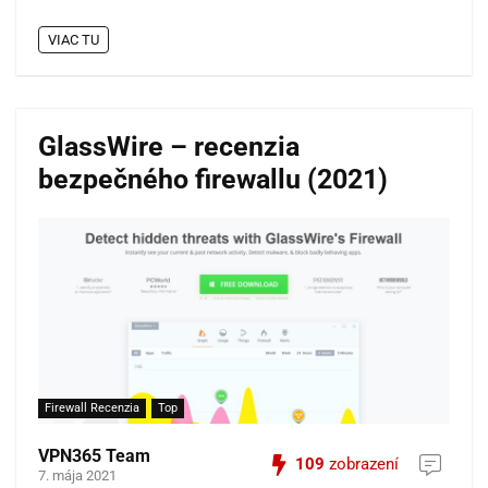
VIAC TU
GlassWire – recenzia
bezpečného firewallu (2021)
Firewall Recenzia
Top
VPN365 Team
109
zobrazení
7. mája 2021