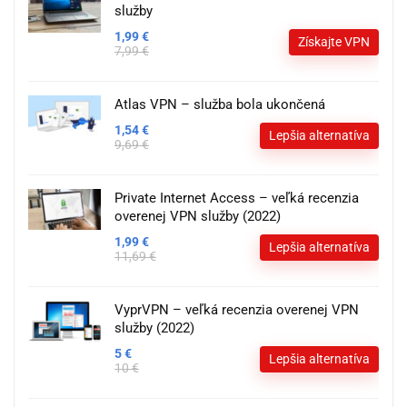
služby
1,99 €
Získajte VPN
7,99 €
Atlas VPN – služba bola ukončená
1,54 €
Lepšia alternatíva
9,69 €
Private Internet Access – veľká recenzia
overenej VPN služby (2022)
1,99 €
Lepšia alternatíva
11,69 €
VyprVPN – veľká recenzia overenej VPN
služby (2022)
5 €
Lepšia alternatíva
10 €