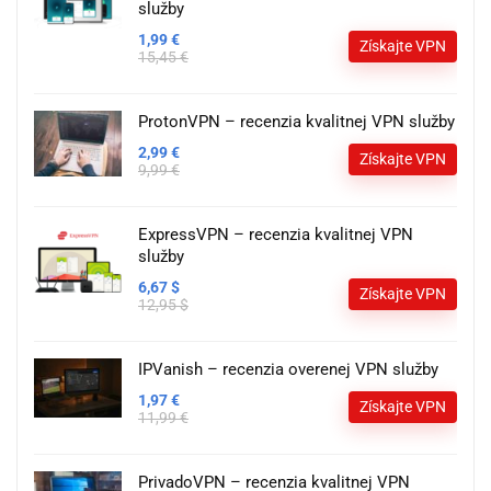
služby
1,99 €
Získajte VPN
15,45 €
ProtonVPN – recenzia kvalitnej VPN služby
2,99 €
Získajte VPN
9,99 €
ExpressVPN – recenzia kvalitnej VPN
služby
6,67 $
Získajte VPN
12,95 $
IPVanish – recenzia overenej VPN služby
1,97 €
Získajte VPN
11,99 €
PrivadoVPN – recenzia kvalitnej VPN