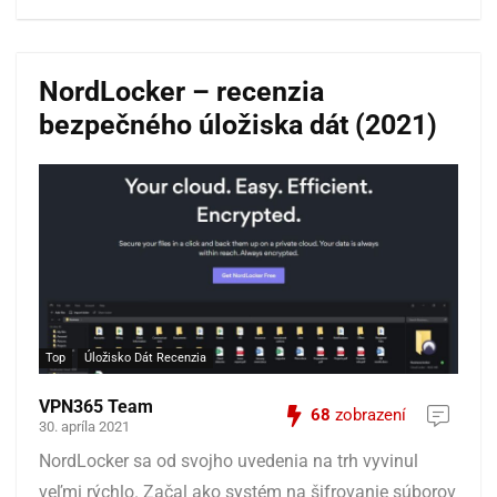
NordLocker – recenzia
bezpečného úložiska dát (2021)
Top
Úložisko Dát Recenzia
VPN365 Team
68
zobrazení
30. apríla 2021
NordLocker sa od svojho uvedenia na trh vyvinul
veľmi rýchlo. Začal ako systém na šifrovanie súborov