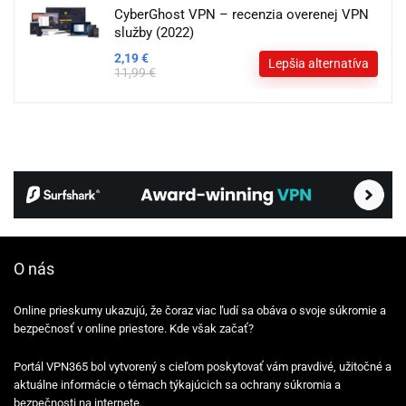
CyberGhost VPN – recenzia overenej VPN
služby (2022)
2,19 €
Lepšia alternatíva
11,99 €
O nás
Online prieskumy ukazujú, že čoraz viac ľudí sa obáva o svoje súkromie a
bezpečnosť v online priestore. Kde však začať?
Portál VPN365 bol vytvorený s cieľom poskytovať vám pravdivé, užitočné a
aktuálne informácie o témach týkajúcich sa ochrany súkromia a
bezpečnosti na internete.