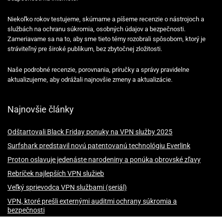
Niekoľko rokov testujeme, skúmame a píšeme recenzie o nástrojoch a
službách na ochranu súkromia, osobných údajov a bezpečnosti.
Zameriavame sa na to, aby sme tieto témy rozobrali spôsobom, ktorý je
stráviteľný pre široké publikum, bez zbytočnej zložitosti.
Naše podrobné recenzie, porovnania, príručky a správy pravidelne
aktualizujeme, aby odrážali najnovšie zmeny a aktualizácie.
Najnovšie články
Odštartovali Black Friday ponuky na VPN služby 2025
Surfshark predstavil novú patentovanú technológiu Everlink
Proton oslavuje jedenáste narodeniny a ponúka obrovské zľavy
Rebríček najlepších VPN služieb
Veľký sprievodca VPN službami (seriál)
VPN, ktoré prešli externými auditmi ochrany súkromia a
bezpečnosti