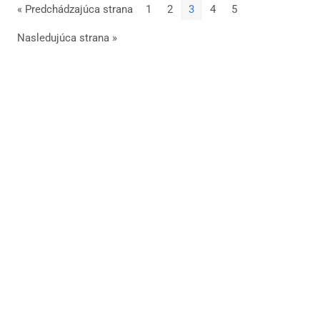
« Predchádzajúca strana
1
2
3
4
5
Nasledujúca strana »