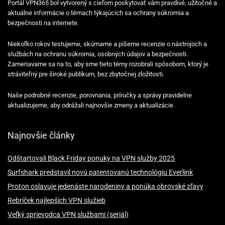
Portál VPN365 bol vytvorený s cieľom poskytovať vám pravdivé, užitočné a
aktuálne informácie o témach týkajúcich sa ochrany súkromia a
bezpečnosti na internete.
Niekoľko rokov testujeme, skúmame a píšeme recenzie o nástrojoch a
službách na ochranu súkromia, osobných údajov a bezpečnosti.
Zameriavame sa na to, aby sme tieto témy rozobrali spôsobom, ktorý je
stráviteľný pre široké publikum, bez zbytočnej zložitosti.
Naše podrobné recenzie, porovnania, príručky a správy pravidelne
aktualizujeme, aby odrážali najnovšie zmeny a aktualizácie.
Najnovšie články
Odštartovali Black Friday ponuky na VPN služby 2025
Surfshark predstavil novú patentovanú technológiu Everlink
Proton oslavuje jedenáste narodeniny a ponúka obrovské zľavy
Rebríček najlepších VPN služieb
Veľký sprievodca VPN službami (seriál)