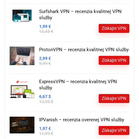
Surfshark VPN – recenzia kvalitnej VPN
služby
1,99 €
Získajte VPN
15,45 €
ProtonVPN – recenzia kvalitnej VPN služby
2,99 €
Získajte VPN
9,99 €
ExpressVPN – recenzia kvalitnej VPN
služby
6,67 $
Získajte VPN
12,95 $
IPVanish – recenzia overenej VPN služby
1,97 €
Získajte VPN
11,99 €