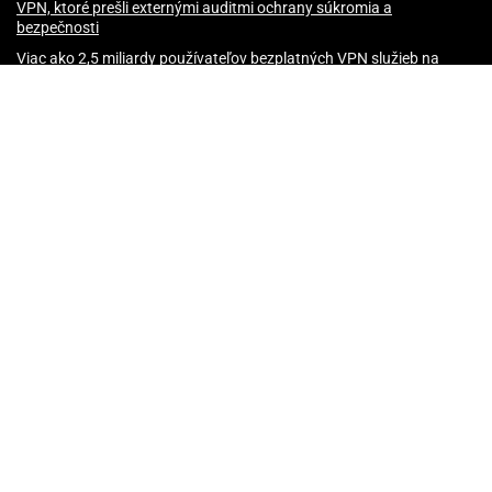
VPN, ktoré prešli externými auditmi ochrany súkromia a
bezpečnosti
Viac ako 2,5 miliardy používateľov bezplatných VPN služieb na
systéme Android je vystavených riziku úniku údajov
Prečo mám používať VPN služby?
NordVPN spúšťa Vianočnú akciu 2024: 74% zľava + 3 mesiace
zadarmo
Proton spúšťa akciu Vianoce 2024 na všetky produkty vo svojom
portfóliu
Surfshark spúšťa Vianočnú akciu 2024: 87% zľava + 4 mesiace
zadarmo
Prečo by ste sa mali vyhnúť VPN službám sídliacim v USA, Kanade
či Spojenom kráľovstve
Päť najčastejších otázok a odpovedí ohľadom VPN služieb
Budúcnosť VPN služieb
VPN vs Proxy vs Smart DNS