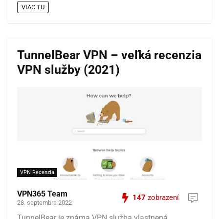
VIAC TU
TunnelBear VPN – veľká recenzia
VPN služby (2021)
VPN Recenzia
VPN365 Team
147
zobrazení
28. septembra 2022
TunnelBear je známa VPN služba vlastnená