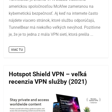
americkou spoločnosťou McAfee zameranou na
kybernetickú bezpečnosť. Aj keď na internete často
nájdete viacero stránok, ktoré službu odporúčajú,
TunnelBear má niekoľko veľkých nevýhod. Pozitívne
je, že je to jedna z mála VPN sietí, ktorá prešla ...
VIAC TU
Hotspot Shield VPN – veľká
recenzia VPN služby (2021)