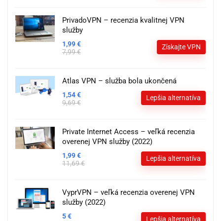
PrivadoVPN – recenzia kvalitnej VPN
služby
1,99 €
Získajte VPN
7,99 €
Atlas VPN – služba bola ukončená
1,54 €
Lepšia alternatíva
9,69 €
Private Internet Access – veľká recenzia
overenej VPN služby (2022)
1,99 €
Lepšia alternatíva
11,69 €
VyprVPN – veľká recenzia overenej VPN
služby (2022)
5 €
Lepšia alternatíva