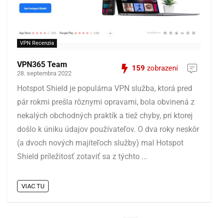
VPN Recenzia
VPN365 Team
159
zobrazení
28. septembra 2022
Hotspot Shield je populárna VPN služba, ktorá pred
pár rokmi prešla rôznymi opravami, bola obvinená z
nekalých obchodných praktík a tiež chyby, pri ktorej
došlo k úniku údajov používateľov. O dva roky neskôr
(a dvoch nových majiteľoch služby) mal Hotspot
Shield príležitosť zotaviť sa z týchto ...
VIAC TU