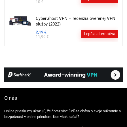
10 €
CyberGhost VPN – recenzia overenej VPN
služby (2022)
2,19 €
Lepšia alternatíva
11,99 €
O nás
Online prieskumy ukazujú, že čoraz viac ľudí sa obáva o svoje súkromie a
bezpečnosť v online priestore. Kde však začať?