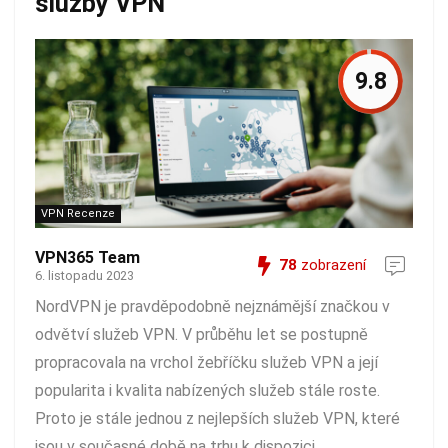
služby VPN
9.8
VPN Recenze
VPN365 Team
78
zobrazení
6. listopadu 2023
NordVPN je pravděpodobně nejznámější značkou v
odvětví služeb VPN. V průběhu let se postupně
propracovala na vrchol žebříčku služeb VPN a její
popularita i kvalita nabízených služeb stále roste.
Proto je stále jednou z nejlepších služeb VPN, které
jsou v současné době na trhu k dispozici. ...