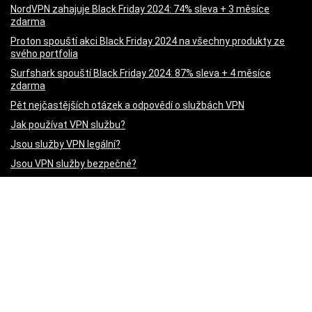
NordVPN zahajuje Black Friday 2024: 74% sleva + 3 měsíce
zdarma
Proton spouští akci Black Friday 2024 na všechny produkty ze
svého portfolia
Surfshark spouští Black Friday 2024: 87% sleva + 4 měsíce
zdarma
Pět nejčastějších otázek a odpovědí o službách VPN
Jak používat VPN službu?
Jsou služby VPN legální?
Jsou VPN služby bezpečné?
Jak funguje VPN?
VPN – Co to je?
SkyShowtime – jak využít streamovací službu na maximum
pomocí VPN
ExpressVPN – recenze kvalitní služby VPN
Surfshark VPN – recenze kvalitní služby VPN
ProtonVPN – recenze kvalitní služby VPN