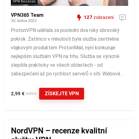
VPN Recenze
VPN365 Team
127
zobrazení
30. ledna 2023
ProtonVPN udělala za poslední dva roky obrovský
pokrok. Zatímco v minulosti byla služba zastíněna
vlajkovým produktem ProtonMail, nyní konkuruje
nejlepším službám VPN na trhu. Služba se výrazně
zlepšila prakticky ve všech oblastech - od
zabezpečení až po rychlost serverů v síti. Webová ...
ZÍSKEJTE VPN
2,99 €
9,99 €
NordVPN – recenze kvalitní