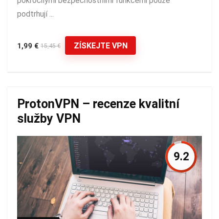
pokročilými bezpečnostními funkcemi pouze
podtrhují ...
ZÍSKEJTE VPN
1,99 €
15,45 €
ProtonVPN – recenze kvalitní
služby VPN
9.2