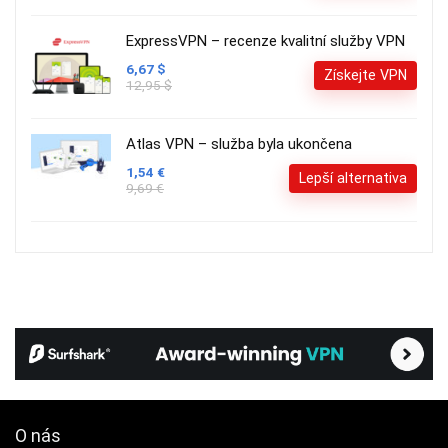
ExpressVPN – recenze kvalitní služby VPN
6,67 $
Získejte VPN
12,95 $
Atlas VPN – služba byla ukončena
1,54 €
Lepší alternativa
9,69 €
O nás