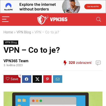
Home
»
VPN Blog
»
VPN – Co to je?
VPN Blog
VPN – Co to je?
VPN365 Team
320
zobrazení
3. května 2023
0
Save