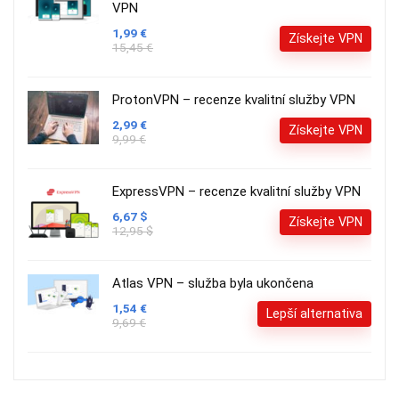
VPN
1,99 €
Získejte VPN
15,45 €
ProtonVPN – recenze kvalitní služby VPN
2,99 €
Získejte VPN
9,99 €
ExpressVPN – recenze kvalitní služby VPN
6,67 $
Získejte VPN
12,95 $
Atlas VPN – služba byla ukončena
1,54 €
Lepší alternativa
9,69 €