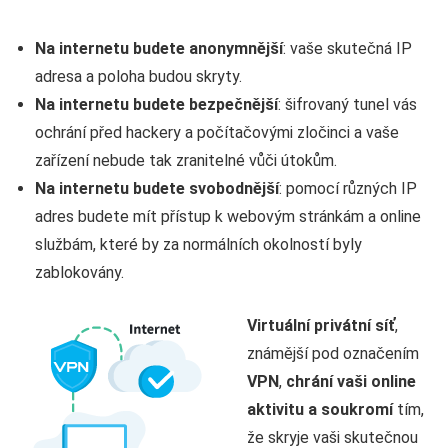
Na internetu budete anonymnější
: vaše skutečná IP
adresa a poloha budou skryty.
Na internetu budete bezpečnější
: šifrovaný tunel vás
ochrání před hackery a počítačovými zločinci a vaše
zařízení nebude tak zranitelné vůči útokům.
Na internetu budete svobodnější
: pomocí různých IP
adres budete mít přístup k webovým stránkám a online
službám, které by za normálních okolností byly
zablokovány.
Virtuální privátní síť
,
známější pod označením
VPN
,
chrání vaši online
aktivitu a soukromí
tím,
že skryje vaši skutečnou