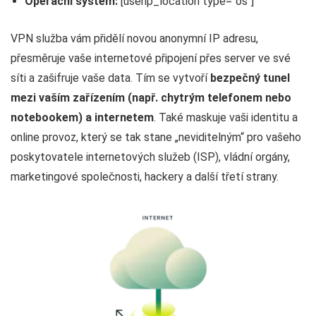
Operační systém:
[userip_location type=“os“]
VPN služba vám přidělí novou anonymní IP adresu,
přesměruje vaše internetové připojení přes server ve své
síti a zašifruje vaše data. Tím se vytvoří
bezpečný tunel
mezi vaším zařízením (např. chytrým telefonem nebo
notebookem) a internetem
. Také maskuje vaši identitu a
online provoz, který se tak stane „neviditelným“ pro vašeho
poskytovatele internetových služeb (ISP), vládní orgány,
marketingové společnosti, hackery a další třetí strany.