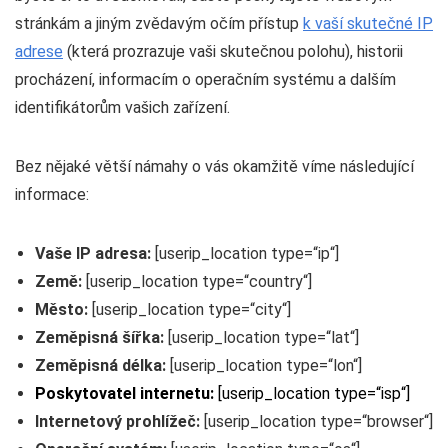
stránkám a jiným zvědavým očím přístup
k vaší skutečné IP
adrese
(která prozrazuje vaši skutečnou polohu), historii
procházení, informacím o operačním systému a dalším
identifikátorům vašich zařízení.
Bez nějaké větší námahy o vás okamžitě víme následující
informace:
Vaše IP adresa:
[userip_location type=“ip“]
Země:
[userip_location type=“country“]
Město:
[userip_location type=“city“]
Zeměpisná šířka:
[userip_location type=“lat“]
Zeměpisná délka:
[userip_location type=“lon“]
Poskytovatel internetu:
[userip_location type=“isp“]
Internetový prohlížeč:
[userip_location type=“browser“]