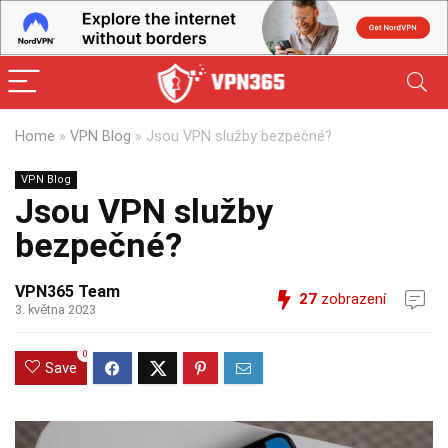
Home
»
VPN Blog
»
Jsou VPN služby bezpečné?
VPN Blog
Jsou VPN služby
bezpečné?
VPN365 Team
27
zobrazení
3. května 2023
0
Save