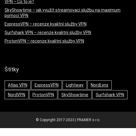
VPN – Co to je?
SkyShowtime – jak využít streamovací službu na maximum
pomocí VPN
ExpressVPN – recenze kvalitní služby VPN
Surfshark VPN – recenze kvalitní služby VPN
ProtonVPN – recenze kvalitní služby VPN
Štítky
Atlas VPN
ExpressVPN
Lightway
NordLynx
NordVPN
ProtonVPN
SkyShowtime
Surfshark VPN
© Copyright 2017-2023 | FRAMER s.r.o.
Slovenčina
Čeština
Polski
Magyar