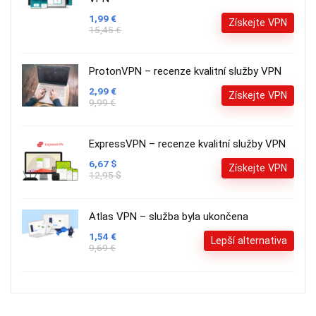
1,99 €
Získejte VPN
15,45 €
ProtonVPN – recenze kvalitní služby VPN
2,99 €
Získejte VPN
9,99 €
ExpressVPN – recenze kvalitní služby VPN
6,67 $
Získejte VPN
12,95 $
Atlas VPN – služba byla ukončena
1,54 €
Lepší alternativa
9,69 €