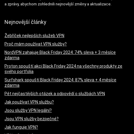
a zprávy, abychom zohlednili nejnovější změny a aktualizace.
Nejnovější články
Žebříček nejlepších služeb VPN
Proč mám používat VPN služby?
NordVPN zahajuje Black Friday 2024: 74% sleva + 3 měsíce
zdarma
Proton spouští akci Black Friday 2024 na všechny produkty ze
svého portfolia
Surfshark spouští Black Friday 2024: 87% sleva + 4 měsíce
zdarma
Pět nejčastějších otázek a odpovědí o službách VPN
Jak používat VPN službu?
Jsou služby VPN legální?
Jsou VPN služby bezpečné?
Jak funguje VPN?