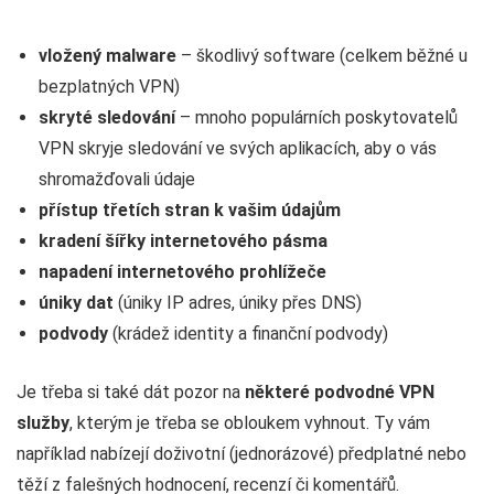
vložený malware
– škodlivý software (celkem běžné u
bezplatných VPN)
skryté sledování
– mnoho populárních poskytovatelů
VPN skryje sledování ve svých aplikacích, aby o vás
shromažďovali údaje
přístup třetích stran k vašim údajům
kradení šířky internetového pásma
napadení internetového prohlížeče
úniky dat
(úniky IP adres, úniky přes DNS)
podvody
(krádež identity a finanční podvody)
Je třeba si také dát pozor na
některé podvodné VPN
služby
, kterým je třeba se obloukem vyhnout. Ty vám
například nabízejí doživotní (jednorázové) předplatné nebo
těží z falešných hodnocení, recenzí či komentářů.