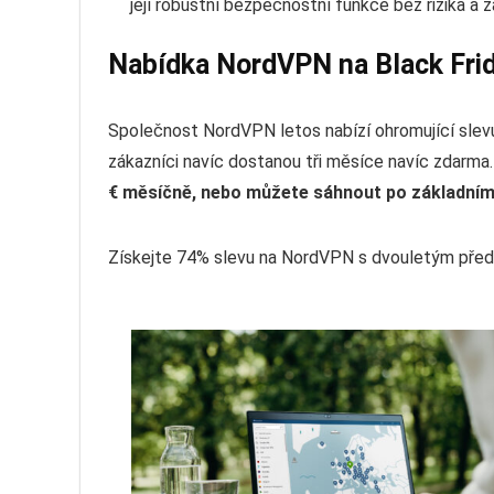
její robustní bezpečnostní funkce bez rizika a 
Nabídka NordVPN na Black Frid
Společnost NordVPN letos nabízí ohromující slevu
zákazníci navíc dostanou tři měsíce navíc zdarma
€ měsíčně, nebo můžete sáhnout po základním
Získejte 74% slevu na NordVPN s dvouletým předp