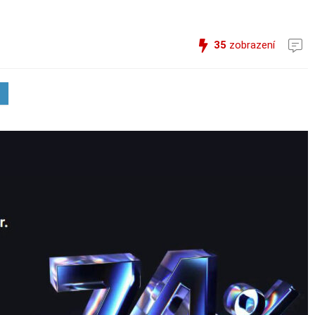
35
zobrazení