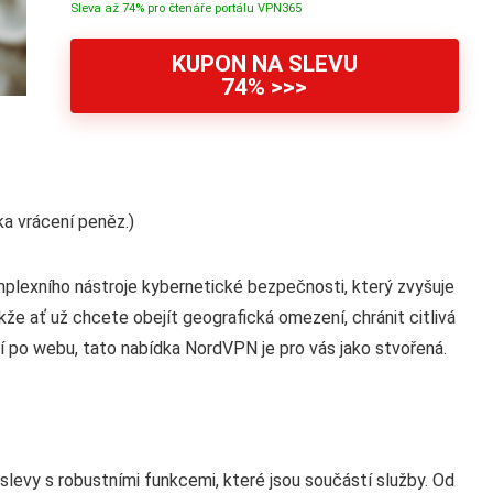
Sleva až 74% pro čtenáře portálu VPN365
KUPON NA SLEVU
74% >>>
a vrácení peněz.)
mplexního nástroje kybernetické bezpečnosti, který zvyšuje
že ať už chcete obejít geografická omezení, chránit citlivá
í po webu, tato nabídka NordVPN je pro vás jako stvořená.
evy s robustními funkcemi, které jsou součástí služby. Od