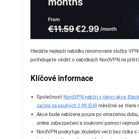
Hledáte nejlepší nabídku renomované služby VPN?
potřebujete vědět o nabídkách NordVPN na příští 
Klíčové informace
Společnost
NordVPN nabízí v rámci akce Black
začíná na pouhých 2,99 EUR
měsíčně se třemi m
Akce bude nabízena pouze po omezenou dobu, t
online zabezpečení a soukromí pomocí nejmode
NordVPN poskytuje zkušební verzi bez rizika s