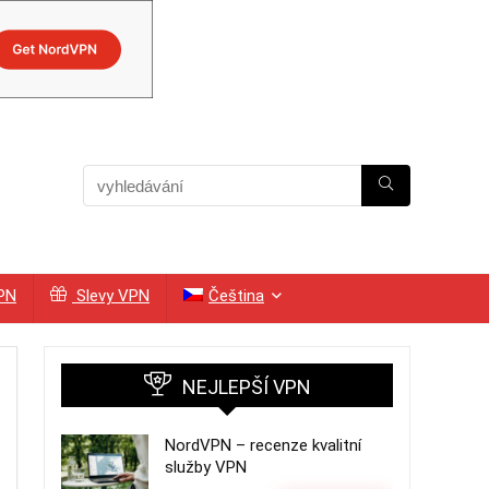
VPN
Slevy VPN
Čeština
NEJLEPŠÍ VPN
NordVPN – recenze kvalitní
služby VPN