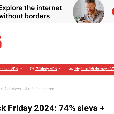
cenze VPN
Základy VPN
Nejčastější dotazy k 
24: 74% sleva + 3 měsíce zdarma
k Friday 2024: 74% sleva +