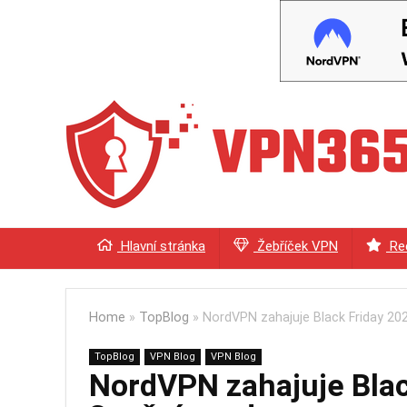
Hlavní stránka
Žebříček VPN
Re
Home
»
TopBlog
»
NordVPN zahajuje Black Friday 20
TopBlog
VPN Blog
VPN Blog
NordVPN zahajuje Blac