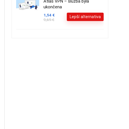
Atlas VPN – služba byla
ukončena
1,54 €
Lepší alternativa
9,69 €