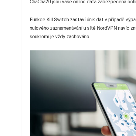
ChaCha20 jsou vaše online data zabezpečena ochr
Funkce Kill Switch zastaví únik dat v případě výpad
nulového zaznamenávání u sítě NordVPN navíc znam
soukromí je vždy zachováno.