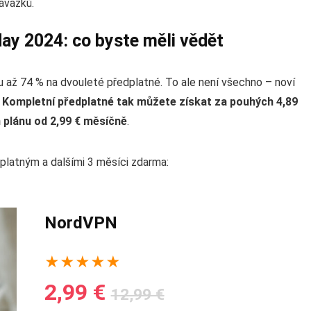
závazků.
ay 2024: co byste měli vědět
 až 74 % na dvouleté předplatné. To ale není všechno – noví
.
Kompletní předplatné tak můžete získat za pouhých 4,89
 plánu od 2,99 € měsíčně
.
latným a dalšími 3 měsíci zdarma:
NordVPN
★
★
★
★
★
2,99 €
12,99 €