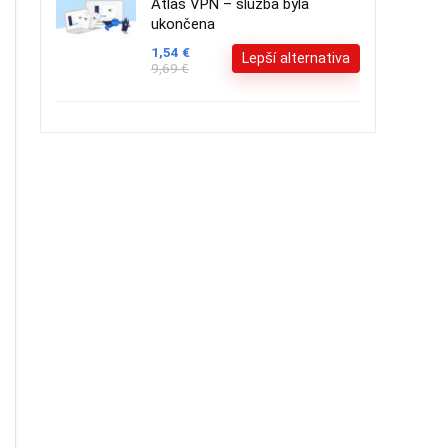
Atlas VPN – služba byla
ukončena
1,54 €
Lepší alternativa
9,69 €