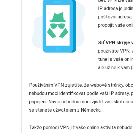
Bez VPN lze vaši
IP adresa je jedi
poštovní adresa,
propojit vaše onl
Síť VPN skryje 
používáte VPN, v
tunel a vaše onl
ale už ne k vám (
Používáním VPN zajistíte, že webové stránky, obcho
nebudou moci identifikovat podle vaší IP adresy, 
připojeni. Navíc nebudou moci zjistit vaši skuteč
se stanete uživatelem z Německa.
Takže pomocí VPN již vaše online aktivita nebud