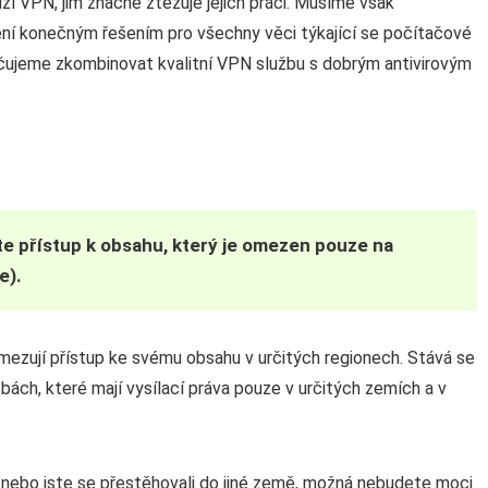
zí VPN, jim značně ztěžuje jejich práci. Musíme však
ní konečným řešením pro všechny věci týkající se počítačové
učujeme zkombinovat kvalitní VPN službu s dobrým antivirovým
te přístup k obsahu, který je omezen pouze na
e).
mezují přístup ke svému obsahu v určitých regionech. Stává se
bách, které mají vysílací práva pouze v určitých zemích a v
 nebo jste se přestěhovali do jiné země, možná nebudete moci