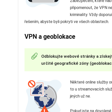
Zabezpečení, které nabí
připomenout, že VPN ne
kriminality. Vždy dopor
řešením, abyste byli pokryti ve všech oblastech.
VPN a geoblokace
Odblokujte webové stránky a získej
určité geografické zóny (geoblokac
Některé online služby o
to u streamovacích služ
jiných už ne.
Pokud jste na dovolené