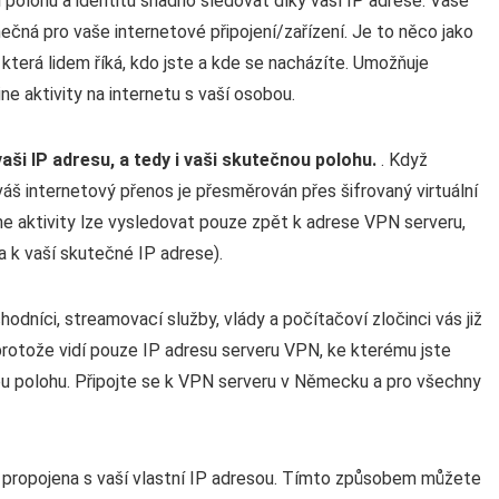
 polohu a identitu snadno sledovat díky vaší IP adrese. Vaše
nečná pro vaše internetové připojení/zařízení. Je to něco jako
 která lidem říká, kdo jste a kde se nacházíte. Umožňuje
ine aktivity na internetu s vaší osobou.
vaši IP adresu, a tedy i vaši skutečnou polohu.
. Když
áš internetový přenos je přesměrován přes šifrovaný virtuální
ine aktivity lze vysledovat pouze zpět k adrese VPN serveru,
a k vaší skutečné IP adrese).
dníci, streamovací služby, vlády a počítačoví zločinci vás již
protože vidí pouze IP adresu serveru VPN, ke kterému jste
nou polohu. Připojte se k VPN serveru v Německu a pro všechny
e propojena s vaší vlastní IP adresou. Tímto způsobem můžete