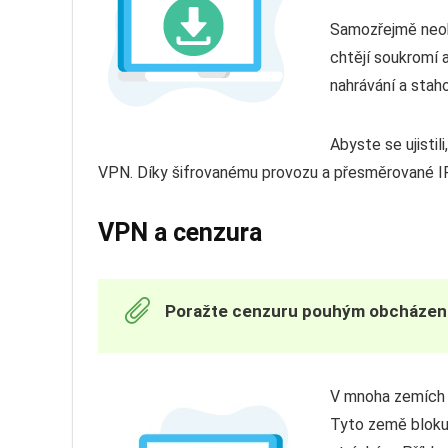
Samozřejmě neob
chtějí soukromí a
nahrávání a stah
Abyste se ujistil
VPN. Díky šifrovanému provozu a přesměrované 
VPN a cenzura
Poražte cenzuru pouhým obcházení
V mnoha zemích (j
Tyto země bloku