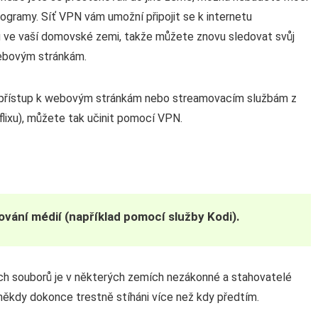
ogramy. Síť VPN vám umožní připojit se k internetu
ů ve vaší domovské zemi, takže můžete znovu sledovat svůj
webovým stránkám.
at přístup k webovým stránkám nebo streamovacím službám z
flixu), můžete tak učinit pomocí VPN.
vání médií (například pomocí služby Kodi).
ch souborů je v některých zemích nezákonné a stahovatelé
 někdy dokonce trestně stíháni více než kdy předtím.