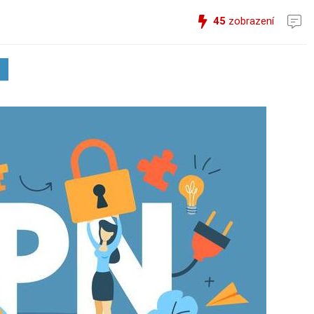
45
zobrazení