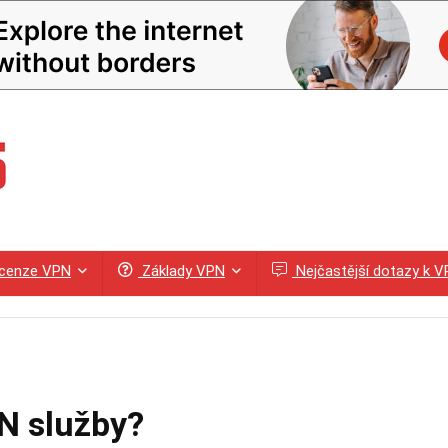
cenze VPN
Základy VPN
Nejčastější dotazy k 
N služby?