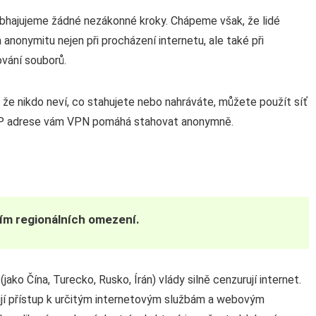
hajujeme žádné nezákonné kroky. Chápeme však, že lidé
 anonymitu nejen při procházení internetu, ale také při
ování souborů.
i, že nikdo neví, co stahujete nebo nahráváte, můžete použít síť
IP adrese vám VPN pomáhá stahovat anonymně.
m regionálních omezení.
ako Čína, Turecko, Rusko, Írán) vlády silně cenzurují internet.
jí přístup k určitým internetovým službám a webovým