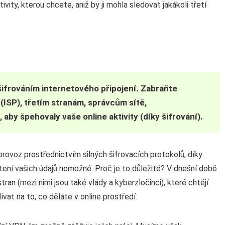
tivity, kterou chcete, aniž by ji mohla sledovat jakákoli třetí
ifrováním internetového připojení. Zabraňte
(ISP), třetím stranám, správcům sítě,
aby špehovaly vaše online aktivity (díky šifrování).
provoz prostřednictvím silných šifrovacích protokolů, díky
tení vašich údajů nemožné. Proč je to důležité? V dnešní době
tran (mezi nimi jsou také vlády a kyberzločinci), které chtějí
at na to, co děláte v online prostředí.