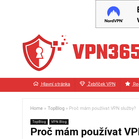
Hlavní stránka
Žebříček VPN
Re
Home
»
TopBlog
»
Proč mám používat VPN služby?
TopBlog
VPN Blog
Proč mám používat VP