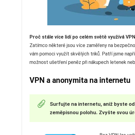
Proč stále více lidí po celém světě využívá VP
Zatímco některé jsou více zaměřeny na bezpečnost
vám pomoci využít skvělých triků. Patří jsme např
možnost ušetření peněz při nákupech letenek neb
VPN a anonymita na internetu
Surfujte na internetu, aniž byste o
zeměpisnou polohu. Zvyšte svou úr