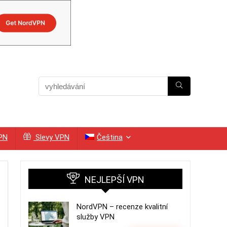
VPN
Slevy VPN
Čeština
NEJLEPŠÍ VPN
NordVPN – recenze kvalitní
služby VPN