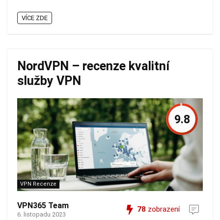
VÍCE ZDE
NordVPN – recenze kvalitní
služby VPN
9.8
VPN Recenze
VPN365 Team
78
zobrazení
6. listopadu 2023