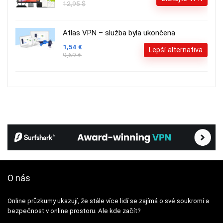
12,95 $
Atlas VPN – služba byla ukončena
1,54 €
Lepší alternativa
9,69 €
O nás
Online průzkumy ukazují, že stále více lidí se zajímá o své soukromí a
bezpečnost v online prostoru. Ale kde začít?