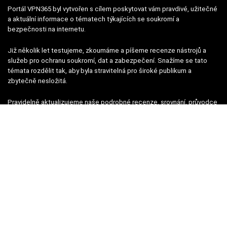
Portál VPN365 byl vytvořen s cílem poskytovat vám pravdivé, užitečné
a aktuální informace o tématech týkajících se soukromí a
bezpečnosti na internetu.
Již několik let testujeme, zkoumáme a píšeme recenze nástrojů a
služeb pro ochranu soukromí, dat a zabezpečení. Snažíme se tato
témata rozdělit tak, aby byla stravitelná pro široké publikum a
zbytečně nesložitá.
Pravidelně aktualizujeme naše podrobné recenze, srovnání, průvodce
a zprávy, abychom zohlednili nejnovější změny a aktualizace.
Nejnovější články
Žebříček nejlepších služeb VPN
Proč mám používat VPN služby?
NordVPN zahajuje Black Friday 2024: 74% sleva + 3 měsíce
zdarma
Proton spouští akci Black Friday 2024 na všechny produkty ze
svého portfolia