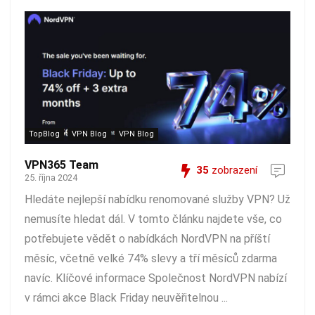
TopBlog
VPN Blog
VPN Blog
VPN365 Team
35
zobrazení
25. října 2024
Hledáte nejlepší nabídku renomované služby VPN? Už
nemusíte hledat dál. V tomto článku najdete vše, co
potřebujete vědět o nabídkách NordVPN na příští
měsíc, včetně velké 74% slevy a tří měsíců zdarma
navíc. Klíčové informace Společnost NordVPN nabízí
v rámci akce Black Friday neuvěřitelnou ...