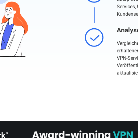
Services,
Kundenser
Analys
Vergleich
erhaltene
VPN-Servi
Veröffent
aktualisi