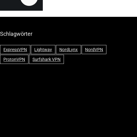
Schlagwörter
ExpressVPN
Lightway
NordLynx
NordVPN
ProtonVPN
Surfshark VPN