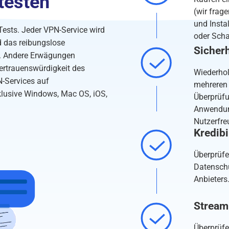
testen
(wir frag
und Insta
Tests. Jeder VPN-Service wird
oder Scha
d das reibungslose
Sicher
et. Andere Erwägungen
ertrauenswürdigkeit des
Wiederhol
N-Services auf
mehreren 
klusive Windows, Mac OS, iOS,
Überprüfu
Anwendung
Nutzerfre
Kredibi
Überprüfe
Datenschu
Anbieters
Stream
Überprüfe