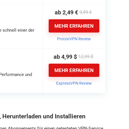
ab 2,49 €
9,99 €
MEHR ERFAHREN
 schnell einer der
ProtonVPN Review
ab 4,99 $
12,99 $
MEHR ERFAHREN
 Performance und
ExpressVPN Review
 Herunterladen und Installieren
nes Abonnements für einen getesteten VPN-Service