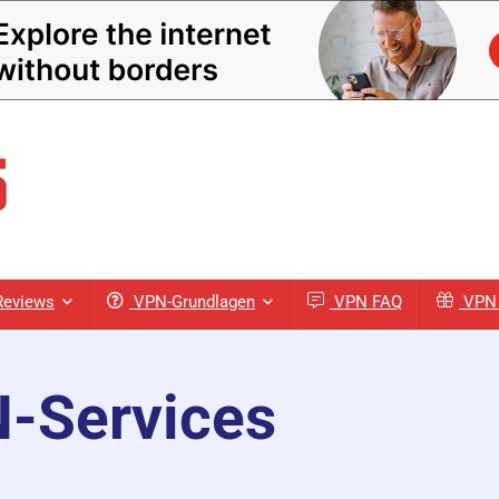
eviews
VPN-Grundlagen
VPN FAQ
VPN 
N-Services