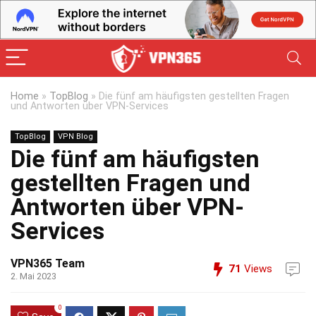
Home
»
TopBlog
»
Die fünf am häufigsten gestellten Fragen
und Antworten über VPN-Services
TopBlog
VPN Blog
Die fünf am häufigsten
gestellten Fragen und
Antworten über VPN-
Services
VPN365 Team
71
Views
2. Mai 2023
0