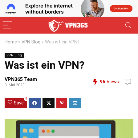
Home
»
VPN Blog
»
Was ist ein VPN?
VPN Blog
Was ist ein VPN?
VPN365 Team
95
Views
3. Mai 2023
0
Save