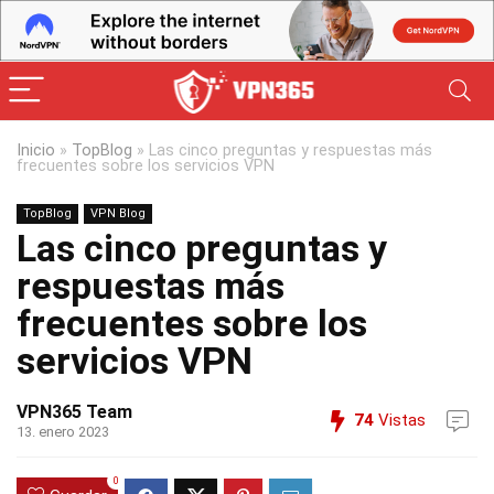
Inicio
»
TopBlog
»
Las cinco preguntas y respuestas más
frecuentes sobre los servicios VPN
TopBlog
VPN Blog
Las cinco preguntas y
respuestas más
frecuentes sobre los
servicios VPN
VPN365 Team
74
Vistas
13. enero 2023
0