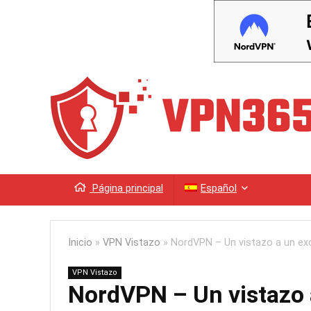
Página principal
Español
Inicio
»
VPN Vistazo
»
NordVPN – Un vistazo a un exc
VPN Vistazo
NordVPN – Un vistazo 