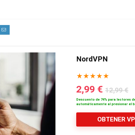
NordVPN
★
★
★
★
★
2,99 €
12,99 €
Descuento de 74% para lectores de
automáticamente al presionar el b
OBTENER V