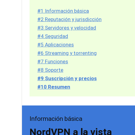
#1 Información básica
#2 Reputación y jurisdicción
#3 Servidores y velocidad
#4 Seguridad
#5 Aplicaciones
#6 Streaming y torrenting
#7 Funciones
#8 Soporte
#9 Suscripción y precios
#10 Resumen
Información básica
NordVPN a la vista