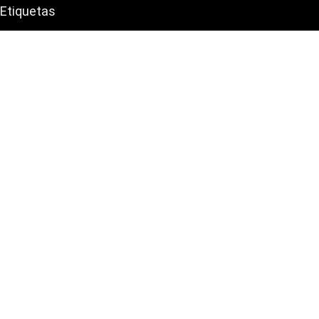
Etiquetas
ExpressVPN
NordLynx
NordVPN
ProtonVPN
Surfshark VPN