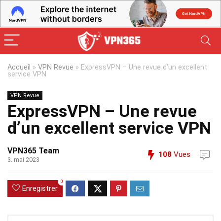
Accueil
»
VPN Revue
»
ExpressVPN – Une revue d’un excellent
service VPN
VPN Revue
ExpressVPN – Une revue
d’un excellent service VPN
VPN365 Team
108
Vues
3. mai 2023
0
Enregistrer