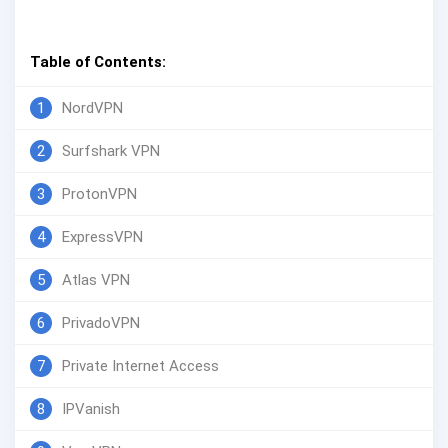
Table of Contents:
1
NordVPN
2
Surfshark VPN
3
ProtonVPN
4
ExpressVPN
5
Atlas VPN
6
PrivadoVPN
7
Private Internet Access
8
IPVanish