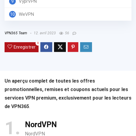
9
VyprVPN
10
WeVPN
VPN365 Team
12. avril 2023
56
0
Enregistrer
Un aperçu complet de toutes les offres
promotionnelles, remises et coupons actuels pour les
services VPN premium, exclusivement pour les lecteurs
de VPN365
.
1
NordVPN
NordVPN