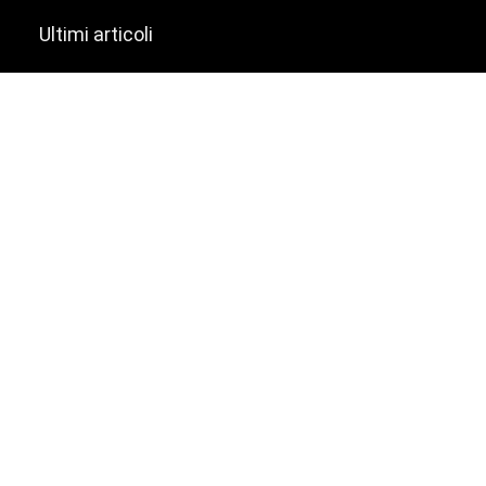
Ultimi articoli
NordVPN – Recensione di un eccellente servizio VPN