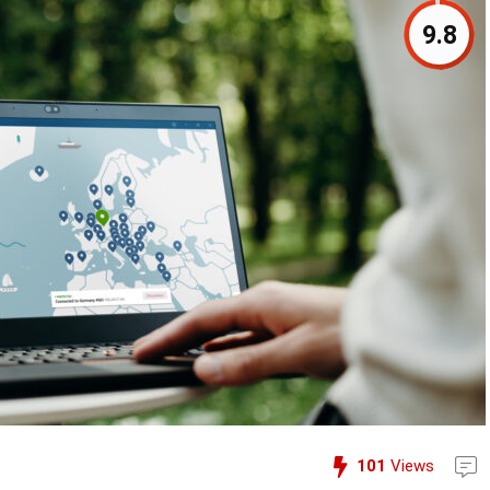
9.8
101
Views