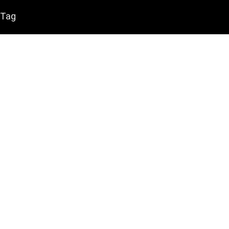
Tag
NordLynx
NordVPN