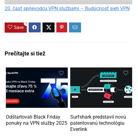
20. časť sprievodcu VPN službami – Budúcnosť sietí VPN
0
Save
Prečítajte si tiež
Odštartovali Black Friday
Surfshark predstavil novú
ponuky na VPN služby 2025
patentovanú technológiu
Everlink