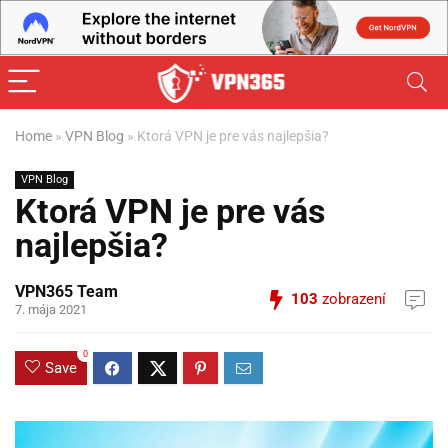
Home
»
VPN Blog
»
Ktorá VPN je pre vás najlepšia?
VPN Blog
Ktorá VPN je pre vás
najlepšia?
VPN365 Team
103
zobrazení
7. mája 2021
0
Save