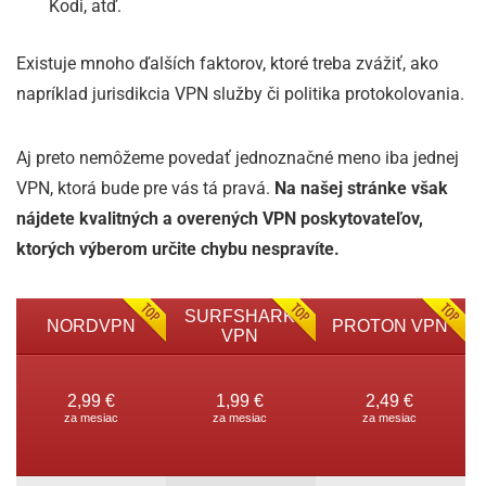
Kodi, atď.
Existuje mnoho ďalších faktorov, ktoré treba zvážiť, ako
napríklad jurisdikcia VPN služby či politika protokolovania.
Aj preto nemôžeme povedať jednoznačné meno iba jednej
VPN, ktorá bude pre vás tá pravá.
Na našej stránke však
nájdete kvalitných a overených VPN poskytovateľov,
ktorých výberom určite chybu nespravíte.
SURFSHARK
NORDVPN
PROTON VPN
VPN
2,99 €
1,99 €
2,49 €
za mesiac
za mesiac
za mesiac