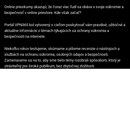
Online prieskumy ukazujú, že čoraz viac ľudí sa obáva o svoje súkromie a
bezpečnosť v online priestore. Kde však začať?
Portál VPN365 bol vytvorený s cieľom poskytovať vám pravdivé, užitočné a
aktuálne informácie o témach týkajúcich sa ochrany súkromia a
bezpečnosti na internete.
Niekoľko rokov testujeme, skúmame a píšeme recenzie o nástrojoch a
službách na ochranu súkromia, osobných údajov a bezpečnosti.
Zameriavame sa na to, aby sme tieto témy rozobrali spôsobom, ktorý je
stráviteľný pre široké publikum, bez zbytočnej zložitosti.
Naše podrobné recenzie, porovnania, príručky a správy pravidelne
aktualizujeme, aby odrážali najnovšie zmeny a aktualizácie.
Najnovšie články
Odštartovali Black Friday ponuky na VPN služby 2025
Surfshark predstavil novú patentovanú technológiu Everlink