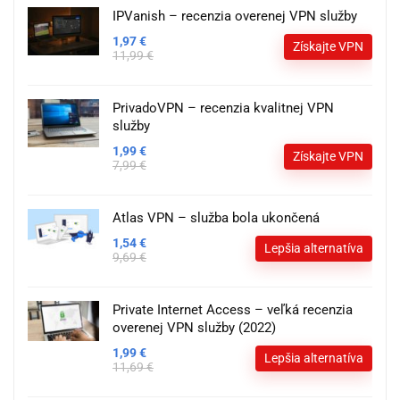
IPVanish – recenzia overenej VPN služby
1,97 €
Získajte VPN
11,99 €
PrivadoVPN – recenzia kvalitnej VPN
služby
1,99 €
Získajte VPN
7,99 €
Atlas VPN – služba bola ukončená
1,54 €
Lepšia alternatíva
9,69 €
Private Internet Access – veľká recenzia
overenej VPN služby (2022)
1,99 €
Lepšia alternatíva
11,69 €