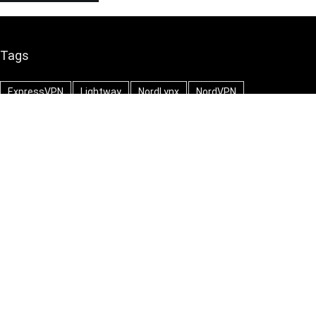
Tags
ExpressVPN
Lightway
NordLynx
NordVPN
ProtonVPN
Surfshark VPN