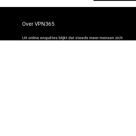
Over VPN365
Uit online enquêtes blijkt dat steeds meer mensen zich
zorgen maken over hun privacy en veiligheid online. Maar waar
te beginnen?
Het VPN365-portaal is gemaakt met als doel u te voorzien van
waarheidsgetrouwe, nuttige en actuele informatie over
onderwerpen die verband houden met de bescherming van
privacy en veiligheid op internet.
We testen, onderzoeken en schrijven al enkele jaren reviews
over privacy, persoonlijke gegevens en beveiligingstools en -
services. We streven ernaar deze onderwerpen op een voor
een breed publiek verteerbare manier op te splitsen, zonder
onnodige complexiteit.
We werken onze diepgaande beoordelingen, vergelijkingen,