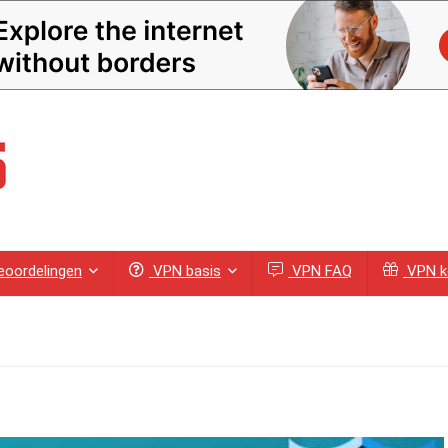
oordelingen
VPN basis
VPN FAQ
VPN k