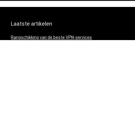
Laatste artikelen
Rangschikking van de beste VPN-services
Waarom moet ik een VPN service gebruiken?
De vijf meest gestelde vragen en antwoorden over VPN
diensten
Hoe begin ik met het gebruik van een VPN-service?
Zijn VPN-services legaal?
Zijn VPN-diensten veilig?
Hoe een VPN werkt
Wat is een VPN?
ExpressVPN – Een review van een uitstekende VPN-
service
Surfshark VPN – Een recensie van een uitstekende VPN-
service