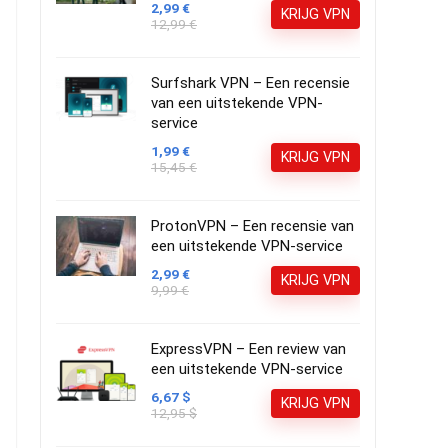
2,99 €
KRIJG VPN
12,99 €
Surfshark VPN – Een recensie
van een uitstekende VPN-
service
1,99 €
KRIJG VPN
15,45 €
ProtonVPN – Een recensie van
een uitstekende VPN-service
2,99 €
KRIJG VPN
9,99 €
ExpressVPN – Een review van
een uitstekende VPN-service
6,67 $
KRIJG VPN
12,95 $