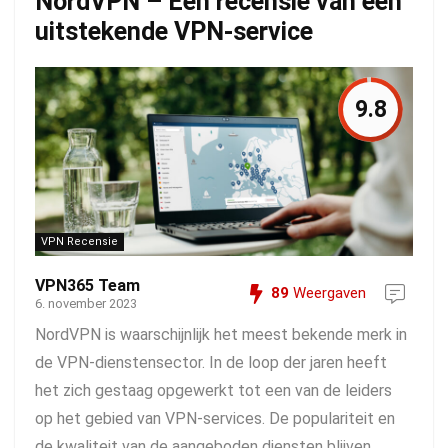
NordVPN – Een recensie van een
uitstekende VPN-service
9.8
VPN Recensie
VPN365 Team
89
Weergaven
6. november 2023
NordVPN is waarschijnlijk het meest bekende merk in
de VPN-dienstensector. In de loop der jaren heeft
het zich gestaag opgewerkt tot een van de leiders
op het gebied van VPN-services. De populariteit en
de kwaliteit van de aangeboden diensten blijven