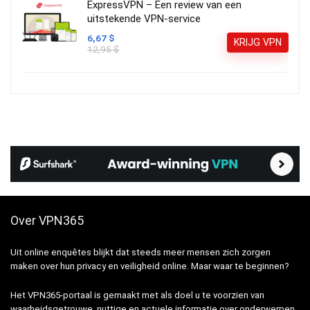
ExpressVPN – Een review van een
uitstekende VPN-service
6,67 $
KRIJG VPN
12,95 $
Over VPN365
Uit online enquêtes blijkt dat steeds meer mensen zich zorgen
maken over hun privacy en veiligheid online. Maar waar te beginnen?
Het VPN365-portaal is gemaakt met als doel u te voorzien van
waarheidsgetrouwe, nuttige en actuele informatie over onderwerpen