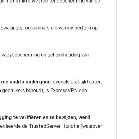
gaan met strikte wetten ter bescherming van de
ewakingsprogramma ’s die van invloed zijn op
 privacybescherming en geheimhouding van
erne audits ondergaan
, evenals praktijktesten,
n gebruikers bijhoudt, is ExpressVPN een
ging te verifiëren en te bewijzen, werd
verifieerde de TrustedServer- functie (waarover