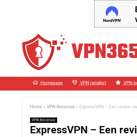
Homepage
VPN ranglijst
VPN be
Home
»
VPN Recensie
»
ExpressVPN – Een review va
VPN Recensie
ExpressVPN – Een revi