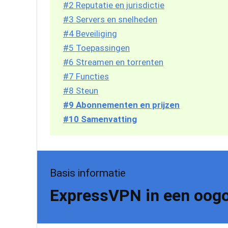
#2 Reputatie en jurisdictie
#3 Servers en snelheden
#4 Beveiliging
#5 Toepassingen
#6 Streamen en torrenten
#7 Functies
#8 Steun
#9 Abonnementen en prijzen
#10 Samenvatting
Basis informatie
ExpressVPN in een oog