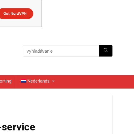
orting
Nederlands
-service