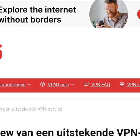
oordelingen
VPN basis
VPN FAQ
VPN k
n een uitstekende VPN-service
ew van een uitstekende VPN