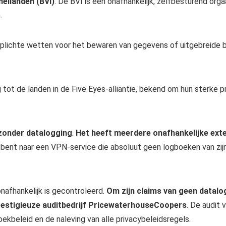
eilanden (BVI)
. De BVI is een onafhankelijk, zelfbesturend or
.
rplichte wetten voor het bewaren van gegevens of uitgebreide b
g tot de landen in de Five Eyes-alliantie, bekend om hun sterke
zonder datalogging
.
Het heeft meerdere onafhankelijke ext
 bent naar een VPN-service die absoluut geen logboeken van zij
afhankelijk is gecontroleerd.
Om zijn claims van geen datalog
restigieuze auditbedrijf PricewaterhouseCoopers
. De audit 
oekbeleid en de naleving van alle privacybeleidsregels.