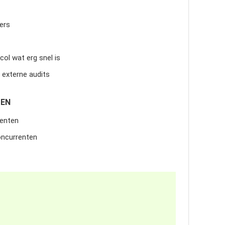
ters
ol wat erg snel is
 externe audits
DEN
renten
oncurrenten