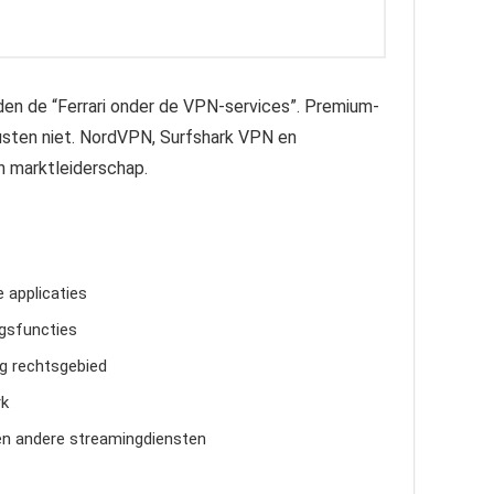
eden de “Ferrari onder de VPN-services”. Premium-
rusten niet. NordVPN, Surfshark VPN en
 marktleiderschap.
e applicaties
ngsfuncties
ig rechtsgebied
rk
en andere streamingdiensten