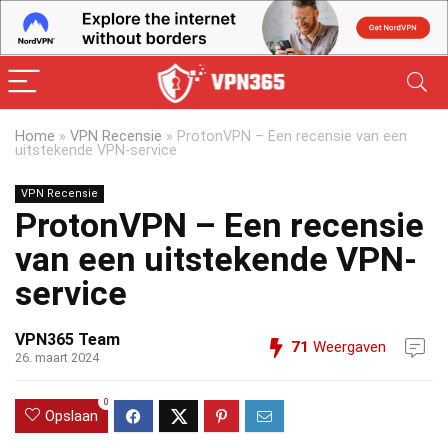
Home
»
VPN Recensie
»
ProtonVPN – Een recensie van een
uitstekende VPN-service
VPN Recensie
ProtonVPN – Een recensie
van een uitstekende VPN-
service
VPN365 Team
71
Weergaven
26. maart 2024
0
Opslaan