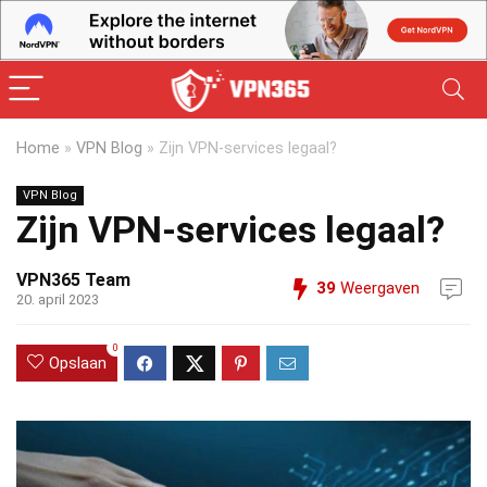
Home
»
VPN Blog
»
Zijn VPN-services legaal?
VPN Blog
Zijn VPN-services legaal?
VPN365 Team
39
Weergaven
20. april 2023
0
Opslaan