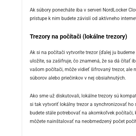
Ak súbory ponecháte iba v serveri NordLocker Cloud
prístupe k nim budete závislí od aktívneho interne
Trezory na počítači (lokálne trezory)
Ak si na počítači vytvoríte trezor (ďalej ju budeme
uložíte, sa zašifruje, čo znamená, že sa dá číta
vašom počítači, môže vidieť šifrovaný trezor, ale
súborov alebo priečinkov v nej obsiahnutých.
Ako sme už diskutovali, lokálne trezory sú kompat
si tak vytvoriť lokálny trezor a synchronizovať ho
budete stále potrebovať na akomkoľvek počítači, k
môžete nainštalovať na neobmedzený počet počíta