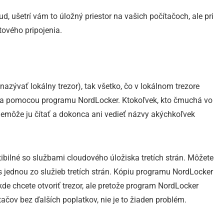
, ušetrí vám to úložný priestor na vašich počítačoch, ale pri
tového pripojenia.
 nazývať lokálny trezor), tak všetko, čo v lokálnom trezore
ť iba pomocou programu NordLocker. Ktokoľvek, kto čmuchá vo
 nemôže ju čítať a dokonca ani vedieť názvy akýchkoľvek
ibilné so službami cloudového úložiska tretích strán. Môžete
 s jednou zo služieb tretích strán. Kópiu programu NordLocker
de chcete otvoriť trezor, ale pretože program NordLocker
čov bez ďalších poplatkov, nie je to žiaden problém.