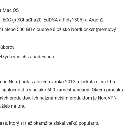
 a Mac OS
, ECC (s XChaCha20, EdDSA a Poly1305) a Argon2
n) alebo 500 GB cloudové úložisko NordLocker (prémiový
súborov
etkých vašich zariadeniach
bo Nord) bola založená v roku 2012 a získala si na trhu
á spoločnosť s viac ako 600 zamestnancami. Okrem produktu
tných produktov. Ich najznámejším produktom je NordVPN,
žieb na trhu.
s, ktorý si tiež okamžite získal veľkú popularitu.