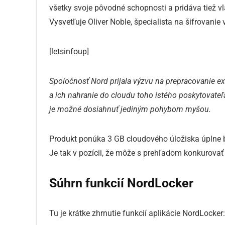
všetky svoje pôvodné schopnosti a pridáva tiež 
Vysvetľuje Oliver Noble, špecialista na šifrovanie
[letsinfoup]
Spoločnosť Nord prijala výzvu na prepracovanie e
a ich nahranie do cloudu toho istého poskytovateľ
je možné dosiahnuť jediným pohybom myšou.
Produkt ponúka 3 GB cloudového úložiska úplne 
Je tak v pozícii, že môže s prehľadom konkurova
Súhrn funkcií NordLocker
Tu je krátke zhrnutie funkcií aplikácie NordLocker: