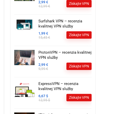
2,99 €
Získajte VPN
12,99 €
Surfshark VPN – recenzia
kvalitnej VPN služby
1,99 €
Získajte VPN
15,45 €
ProtonVPN – recenzia kvalitnej
VPN služby
2,99 €
Získajte VPN
9,99 €
ExpressVPN – recenzia
kvalitnej VPN služby
6,67 $
Získajte VPN
12,95 $