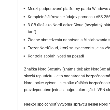
Medzi podporované platformy patria Windows
Kompletné šifrovanie údajov pomocou AES-256
3 GB úložisko NordLocker Cloud (bezplatný plá
tarif)
Žiadne obmedzenia nahrávania či sťahovania 
Trezor NordCloud, ktorý sa synchronizuje na vš
Kontrola spoľahlivosti na pozadí
Značka Nord Security (známa tiež ako NordSec ale
skvelú reputáciu. Je to nadnárodná bezpečnostn
NordLocker vytvorili niekoľko ďalších bezpečnos
pravdepodobne jedna z najpopulárnejších VPN slu
Neskôr spoločnosť vytvorila správcu hesiel NordPas