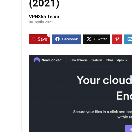
(2021)
VPN365 Team
30. apríla 2021
0
Save