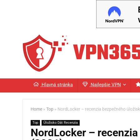
Hlavná stránka
Najlepšie VPN
Home
»
Top
»
NordLocker – recenzia bezpečného úložisk
Top
Úložisko Dát Recenzia
NordLocker – recenzia