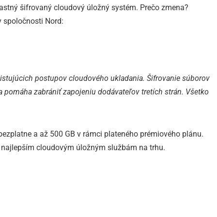
vlastný šifrovaný cloudový úložný systém. Prečo zmena?
 v spoločnosti Nord:
xistujúcich postupov cloudového ukladania. Šifrovanie súborov
a pomáha zabrániť zapojeniu dodávateľov tretích strán. Všetko
bezplatne a až 500 GB v rámci plateného prémiového plánu.
ť najlepším cloudovým úložným službám na trhu.