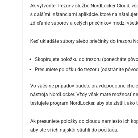
Ak vytvoríte Trezor v službe NordLocker Cloud, vš
s ďalšími inštanciami aplikácie, ktoré nainštalu
zdieľanie súborov a celých priečinkov medzi vš
Keď ukladáte súbory alebo priečinky do trezoru N
Skopírujete položku do trezoru (ponecháte pôvo
Presuniete položku do trezoru (odstránite pôvo
Vo väčšine prípadov budete pravdepodobne chcieť
nástroja NordLocker. Vždy však máte možnosť nech
testujete program NordLocker, aby ste zistili, ako
Ak presuniete položky do cloudu namiesto ich kop
aby ste si ich najskôr stiahli do počítača.