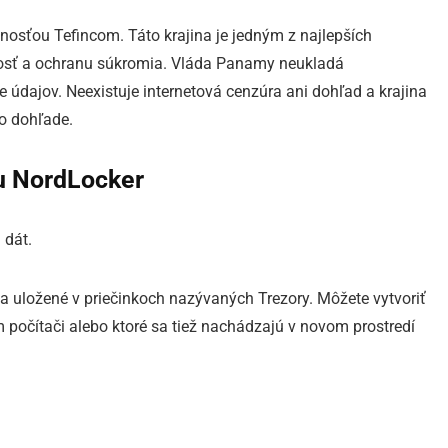
osťou Tefincom. Táto krajina je jedným z najlepších
osť a ochranu súkromia. Vláda Panamy neukladá
údajov. Neexistuje internetová cenzúra ani dohľad a krajina
o dohľade.
u NordLocker
 dát.
 a uložené v priečinkoch nazývaných Trezory. Môžete vytvoriť
m počítači alebo ktoré sa tiež nachádzajú v novom prostredí