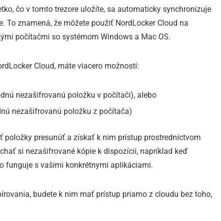
etko, čo v tomto trezore uložíte, sa automaticky synchronizuje
jete. To znamená, že môžete použiť NordLocker Cloud na
etkými počítačmi so systémom Windows a Mac OS.
ordLocker Cloud, máte viacero možností:
dnú nezašifrovanú položku v počítači), alebo
dnú nezašifrovanú položku z počítača)
 položky presunúť a získať k nim prístup prostredníctvom
ať si nezašifrované kópie k dispozícii, napríklad keď
 to funguje s vašimi konkrétnymi aplikáciami.
írovania, budete k nim mať prístup priamo z cloudu bez toho,