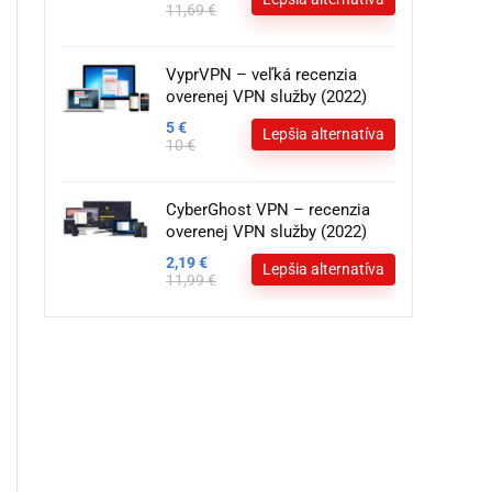
11,69 €
VyprVPN – veľká recenzia
overenej VPN služby (2022)
5 €
Lepšia alternatíva
10 €
CyberGhost VPN – recenzia
overenej VPN služby (2022)
2,19 €
Lepšia alternatíva
11,99 €