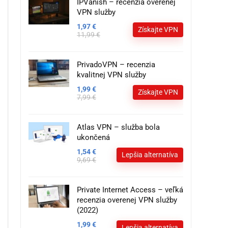
IPVanish – recenzia overenej
VPN služby
1,97 €
Získajte VPN
11,99 €
PrivadoVPN – recenzia
kvalitnej VPN služby
1,99 €
Získajte VPN
7,99 €
Atlas VPN – služba bola
ukončená
1,54 €
Lepšia alternatíva
9,69 €
Private Internet Access – veľká
recenzia overenej VPN služby
(2022)
1,99 €
Lepšia alternatíva