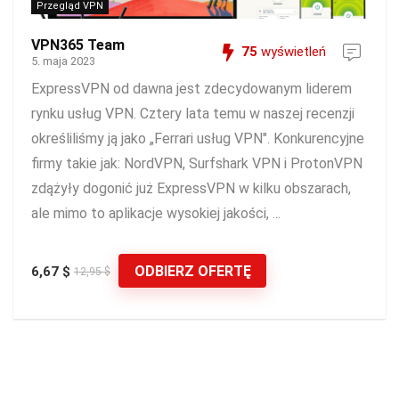
Przegląd VPN
VPN365 Team
75
wyświetleń
5. maja 2023
ExpressVPN od dawna jest zdecydowanym liderem
rynku usług VPN. Cztery lata temu w naszej recenzji
określiliśmy ją jako „Ferrari usług VPN". Konkurencyjne
firmy takie jak: NordVPN, Surfshark VPN i ProtonVPN
zdążyły dogonić już ExpressVPN w kilku obszarach,
ale mimo to aplikacje wysokiej jakości, ...
ODBIERZ OFERTĘ
6,67 $
12,95 $