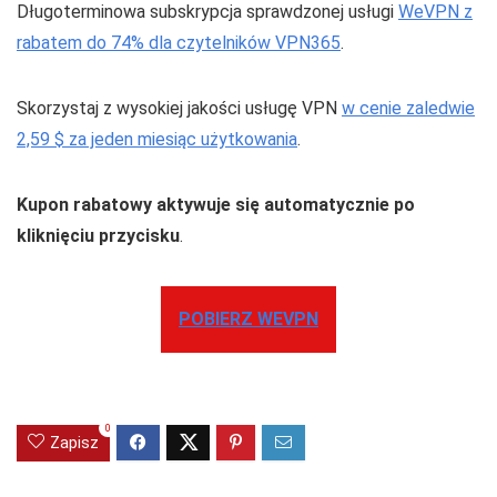
Długoterminowa subskrypcja sprawdzonej usługi
WeVPN z
rabatem do 74% dla czytelników VPN365
.
Skorzystaj z wysokiej jakości usługę VPN
w cenie zaledwie
2,59 $ za jeden miesiąc użytkowania
.
Kupon rabatowy aktywuje się automatycznie po
kliknięciu przycisku
.
POBIERZ WEVPN
0
Zapisz