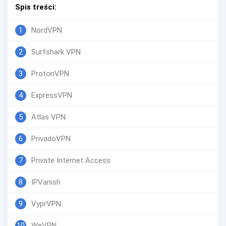
Spis treści:
1
NordVPN
2
Surfshark VPN
3
ProtonVPN
4
ExpressVPN
5
Atlas VPN
6
PrivadoVPN
7
Private Internet Access
8
IPVanish
9
VyprVPN
10
WeVPN