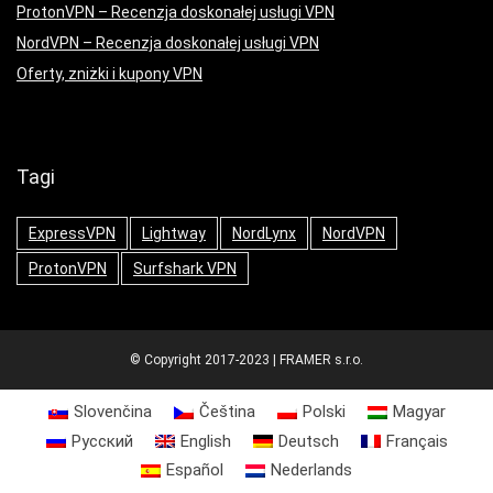
ProtonVPN – Recenzja doskonałej usługi VPN
NordVPN – Recenzja doskonałej usługi VPN
Oferty, zniżki i kupony VPN
Tagi
ExpressVPN
Lightway
NordLynx
NordVPN
ProtonVPN
Surfshark VPN
© Copyright 2017-2023 | FRAMER s.r.o.
Slovenčina
Čeština
Polski
Magyar
Русский
English
Deutsch
Français
Español
Nederlands