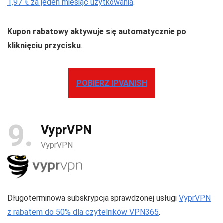
1,97 € za jeden miesiąc użytkowania
.
Kupon rabatowy aktywuje się automatycznie po
kliknięciu przycisku
.
POBIERZ IPVANISH
9
VyprVPN
VyprVPN
Długoterminowa subskrypcja sprawdzonej usługi
VyprVPN
z rabatem do 50% dla czytelników VPN365
.