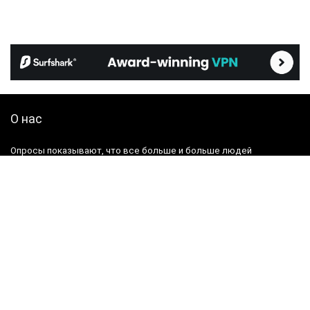
О нас
Опросы показывают, что все больше и больше людей
обеспокоены своей конфиденциальностью и безопасностью в
онлайн-пространстве. Но с чего начать?
Портал VPN365 создан для того, чтобы предоставить вам
правдивую, полезную и актуальную информацию по темам,
связанным с конфиденциальностью и безопасностью в
Интернете.
В течение нескольких лет мы тестируем, исследуем и пишем
обзоры о средствах и услугах для обеспечения
конфиденциальности, защиты данных и безопасности. Мы