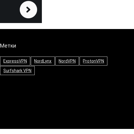
Метки
ExpressVPN
NordLynx
NordVPN
ProtonVPN
Surfshark VPN