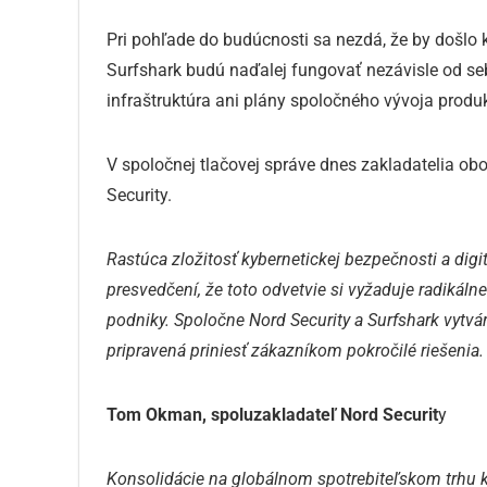
Pri pohľade do budúcnosti sa nezdá, že by došl
Surfshark budú naďalej fungovať nezávisle od se
infraštruktúra ani plány spoločného vývoja produ
V spoločnej tlačovej správe dnes zakladatelia ob
Security.
Rastúca zložitosť kybernetickej bezpečnosti a dig
presvedčení, že toto odvetvie si vyžaduje radikáln
podniky. Spoločne Nord Security a Surfshark vytvár
pripravená priniesť zákazníkom pokročilé riešenia.
Tom Okman, spoluzakladateľ Nord Securit
y
Konsolidácie na globálnom spotrebiteľskom trhu k