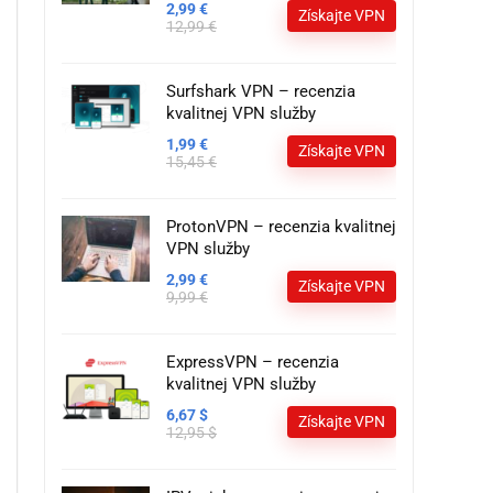
2,99 €
Získajte VPN
12,99 €
Surfshark VPN – recenzia
kvalitnej VPN služby
1,99 €
Získajte VPN
15,45 €
ProtonVPN – recenzia kvalitnej
VPN služby
2,99 €
Získajte VPN
9,99 €
ExpressVPN – recenzia
kvalitnej VPN služby
6,67 $
Získajte VPN
12,95 $