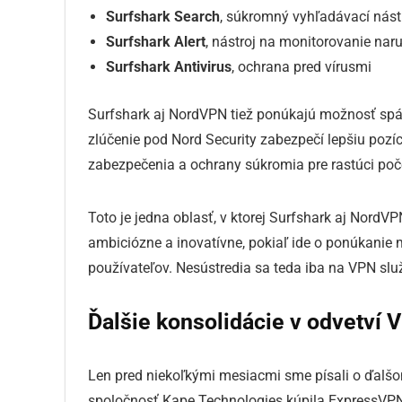
Surfshark Search
, súkromný vyhľadávací nást
Surfshark Alert
, nástroj na monitorovanie na
Surfshark Antivirus
, ochrana pred vírusmi
Surfshark aj NordVPN tiež ponúkajú možnosť spájan
zlúčenie pod Nord Security zabezpečí lepšiu pozí
zabezpečenia a ochrany súkromia pre rastúci poče
Toto je jedna oblasť, v ktorej Surfshark aj NordV
ambiciózne a inovatívne, pokiaľ ide o ponúkanie m
používateľov. Nesústredia sa teda iba na VPN slu
Ďalšie konsolidácie v odvetví 
Len pred niekoľkými mesiacmi sme písali o ďal
spoločnosť Kape Technologies kúpila ExpressVPN