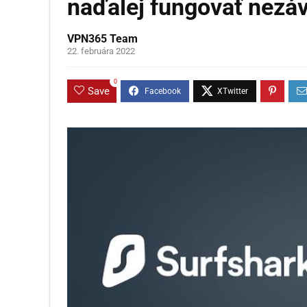
naďalej fungovať nezáv
VPN365 Team
22. februára 2022
0
Save