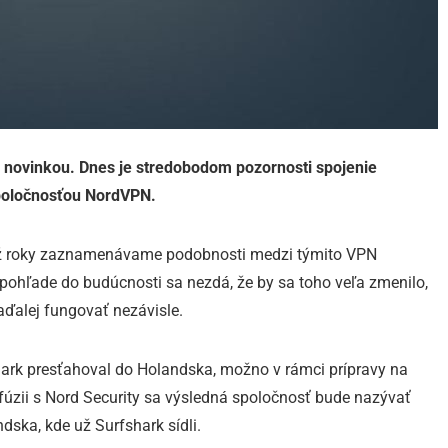
u novinkou. Dnes je stredobodom pozornosti spojenie
spoločnosťou NordVPN.
Už roky zaznamenávame podobnosti medzi týmito VPN
 pohľade do budúcnosti sa nezdá, že by sa toho veľa zmenilo,
aďalej fungovať nezávisle.
hark presťahoval do Holandska, možno v rámci prípravy na
fúzii s Nord Security sa výsledná spoločnosť bude nazývať
dska, kde už Surfshark sídli.