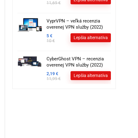
11,69 €
VyprVPN – veľká recenzia
overenej VPN služby (2022)
5 €
Lepšia alternatíva
10 €
CyberGhost VPN – recenzia
overenej VPN služby (2022)
2,19 €
Lepšia alternatíva
11,99 €