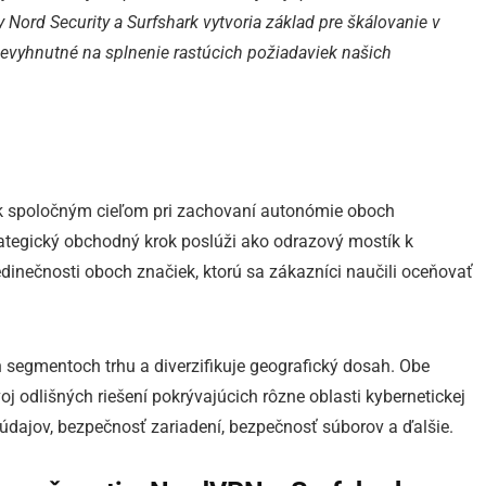
 Nord Security a Surfshark vytvoria základ pre škálovanie v
nevyhnutné na splnenie rastúcich požiadaviek našich
 k spoločným cieľom pri zachovaní autonómie oboch
trategický obchodný krok poslúži ako odrazový mostík k
edinečnosti oboch značiek, ktorú sa zákazníci naučili oceňovať
 segmentoch trhu a diverzifikuje geografický dosah. Obe
j odlišných riešení pokrývajúcich rôzne oblasti kybernetickej
údajov, bezpečnosť zariadení, bezpečnosť súborov a ďalšie.