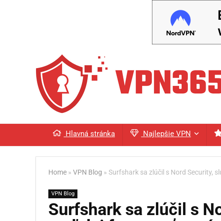
Hlavná stránka
Najlepšie VPN
Home
»
VPN Blog
»
Surfshark sa zlúčil s Nord Security, 
VPN Blog
Surfshark sa zlúčil s N