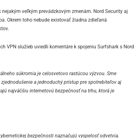
o k nejakým veľkým prevádzkovým zmenám. Nord Security aj
ba. Okrem toho nebude existovať žiadna zdieľaná
ktov.
och VPN služieb uviedli komentáre k spojeniu Surfshark s Nord
itálneho súkromia je celosvetovo rastúcou výzvou. Sme
e zjednodušenie a jednoduchý prístup pre spotrebiteľov aj
ajú najväčšiu internetovú bezpečnosť na trhu, ktorá je
ybernetickej bezpečnosti naznačujú vyspelosť odvetvia.