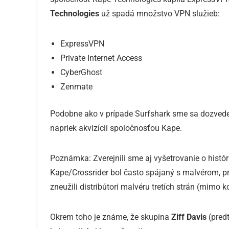
Technologies
už spadá množstvo VPN služieb:
ExpressVPN
Private Internet Access
CyberGhost
Zenmate
Podobne ako v prípade Surfshark sme sa dozvedeli
napriek akvizícii spoločnosťou Kape.
Poznámka: Zverejnili sme aj vyšetrovanie o histó
Kape/Crossrider bol často spájaný s malvérom, pra
zneužili distribútori malvéru tretích strán (mimo k
Okrem toho je známe, že skupina
Ziff Davis
(pre