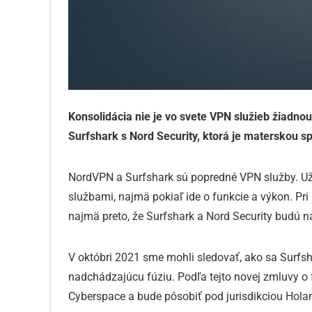
Konsolidácia nie je vo svete VPN služieb žiadno
Surfshark s Nord Security, ktorá je materskou 
NordVPN a Surfshark sú popredné VPN služby. 
službami, najmä pokiaľ ide o funkcie a výkon. Pri
najmä preto, že Surfshark a Nord Security budú n
V októbri 2021 sme mohli sledovať, ako sa Surfs
nadchádzajúcu fúziu. Podľa tejto novej zmluvy o 
Cyberspace a bude pôsobiť pod jurisdikciou Holan