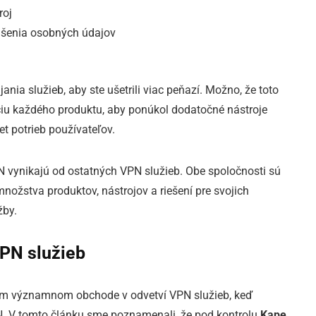
roj
rušenia osobných údajov
ia služieb, aby ste ušetrili viac peňazí. Možno, že toto
ciu každého produktu, aby ponúkol dodatočné nástroje
t potrieb používateľov.
PN vynikajú od ostatných VPN služieb. Obe spoločnosti sú
nožstva produktov, nástrojov a riešení pre svojich
žby.
VPN služieb
šom významnom obchode v odvetví VPN služieb, keď
. V tomto článku sme poznamenali, že pod kontrolu
Kape