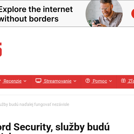
Recenzie
Streamovanie
Pomoc
Zľ
služby budú naďalej fungovať nezávisle
ord Security, služby budú