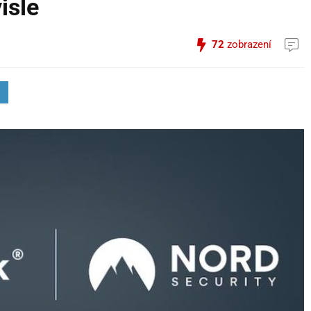
isle
72
zobrazení