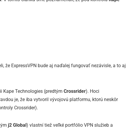
, že ExpressVPN bude aj naďalej fungovať nezávisle, a to aj
rii Kape Technologies (predtým
Crossrider
). Hoci
vdou je, že iba vytvoril vývojovú platformu, ktorú neskôr
ontroly Crossrider).
dtým
j2 Global
) vlastní tiež veľké portfólio VPN služieb a