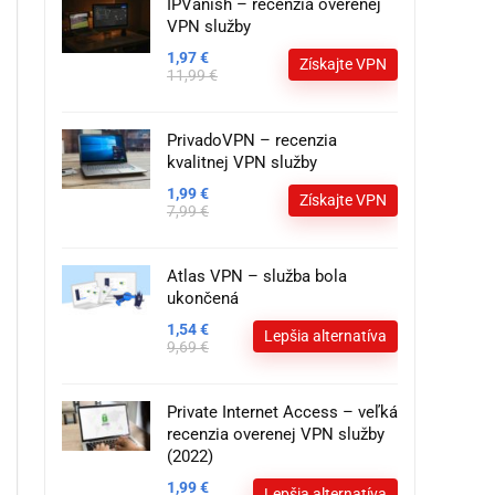
IPVanish – recenzia overenej
VPN služby
1,97 €
Získajte VPN
11,99 €
PrivadoVPN – recenzia
kvalitnej VPN služby
1,99 €
Získajte VPN
7,99 €
Atlas VPN – služba bola
ukončená
1,54 €
Lepšia alternatíva
9,69 €
Private Internet Access – veľká
recenzia overenej VPN služby
(2022)
1,99 €
Lepšia alternatíva