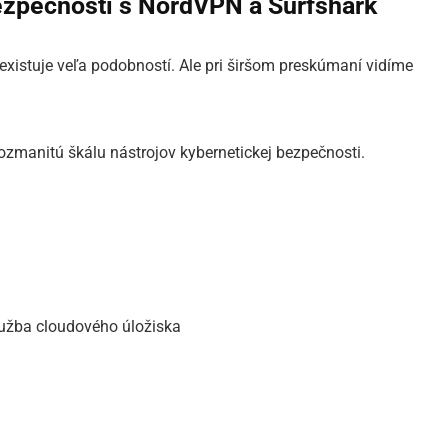
bezpečnosti s NordVPN a Surfshark
existuje veľa podobností. Ale pri širšom preskúmaní vidíme
ozmanitú škálu nástrojov kybernetickej bezpečnosti.
služba cloudového úložiska