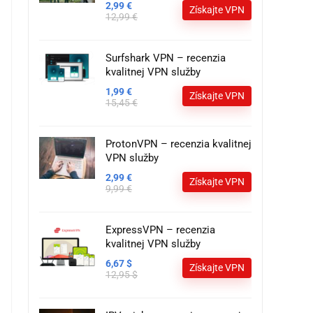
2,99 €
Získajte VPN
12,99 €
Surfshark VPN – recenzia
kvalitnej VPN služby
1,99 €
Získajte VPN
15,45 €
ProtonVPN – recenzia kvalitnej
VPN služby
2,99 €
Získajte VPN
9,99 €
ExpressVPN – recenzia
kvalitnej VPN služby
6,67 $
Získajte VPN
12,95 $