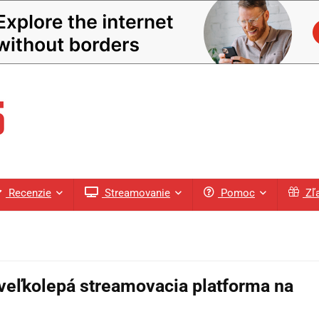
Recenzie
Streamovanie
Pomoc
Zľ
veľkolepá streamovacia platforma na