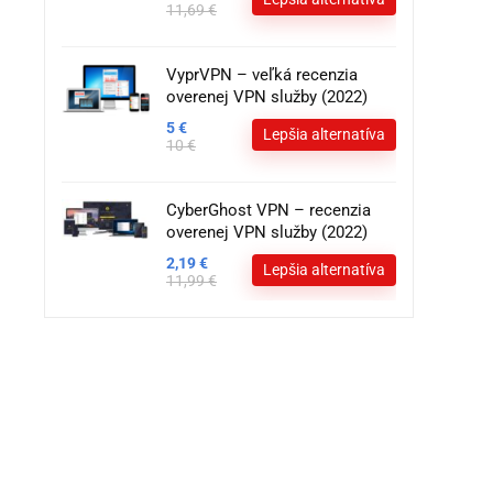
11,69 €
VyprVPN – veľká recenzia
overenej VPN služby (2022)
5 €
Lepšia alternatíva
10 €
CyberGhost VPN – recenzia
overenej VPN služby (2022)
2,19 €
Lepšia alternatíva
11,99 €