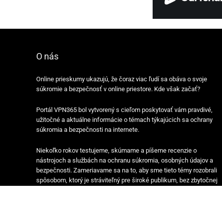
O nás
Online prieskumy ukazujú, že čoraz viac ľudí sa obáva o svoje
súkromie a bezpečnosť v online priestore. Kde však začať?
Portál VPN365 bol vytvorený s cieľom poskytovať vám pravdivé,
užitočné a aktuálne informácie o témach týkajúcich sa ochrany
súkromia a bezpečnosti na internete.
Niekoľko rokov testujeme, skúmame a píšeme recenzie o
nástrojoch a službách na ochranu súkromia, osobných údajov a
bezpečnosti. Zameriavame sa na to, aby sme tieto témy rozobrali
spôsobom, ktorý je stráviteľný pre široké publikum, bez zbytočnej
zložitosti.
Naše podrobné recenzie, porovnania, príručky a správy pravidelne
aktualizujeme, aby odrážali najnovšie zmeny a aktualizácie.