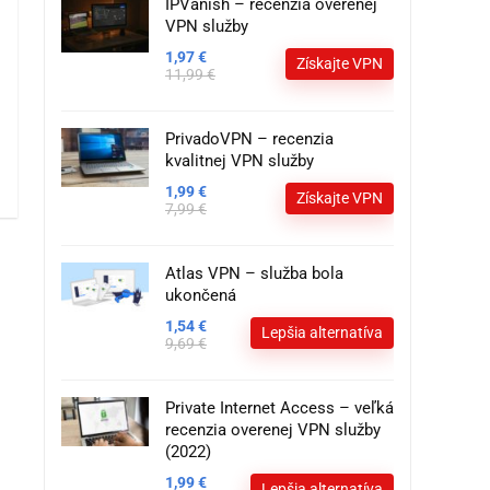
IPVanish – recenzia overenej
VPN služby
1,97 €
Získajte VPN
11,99 €
PrivadoVPN – recenzia
kvalitnej VPN služby
1,99 €
Získajte VPN
7,99 €
Atlas VPN – služba bola
ukončená
1,54 €
Lepšia alternatíva
9,69 €
Private Internet Access – veľká
recenzia overenej VPN služby
(2022)
1,99 €
Lepšia alternatíva