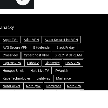
Značky
Apple TV+
Atlas VPN
Avast SecureLine VPN
AVG Secure VPN
Bitdefender
Black Friday
Crossrider
Cyberghost VPN
DIRECTV STREAM
ExpressVPN
FuboTV
GlassWire
HMA VPN
Hotspot Shield
Hulu Live TV
IPVanish
Kape Technologies
Lightway
Mailfence
NordLocker
NordLynx
NordPass
NordVPN
OVPN
Perfect Privacy
Philo
PrivadoVPN
Private Internet Access
ProtonMail
ProtonVPN