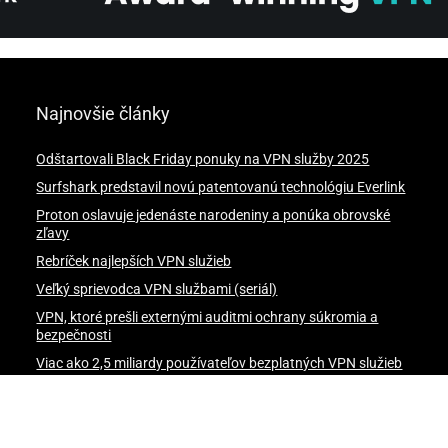
Najnovšie články
Odštartovali Black Friday ponuky na VPN služby 2025
Surfshark predstavil novú patentovanú technológiu Everlink
Proton oslavuje jedenáste narodeniny a ponúka obrovské
zľavy
Rebríček najlepších VPN služieb
Veľký sprievodca VPN službami (seriál)
VPN, ktoré prešli externými auditmi ochrany súkromia a
bezpečnosti
Viac ako 2,5 miliardy používateľov bezplatných VPN služieb
na systéme Android je vystavených riziku úniku údajov
Prečo mám používať VPN služby?
NordVPN spúšťa Vianočnú akciu 2024: 74% zľava + 3