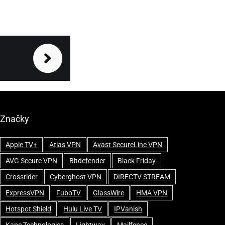
Značky
Apple TV+
Atlas VPN
Avast SecureLine VPN
AVG Secure VPN
Bitdefender
Black Friday
Crossrider
Cyberghost VPN
DIRECTV STREAM
ExpressVPN
FuboTV
GlassWire
HMA VPN
Hotspot Shield
Hulu Live TV
IPVanish
Kape Technologies
Lightway
Mailfence