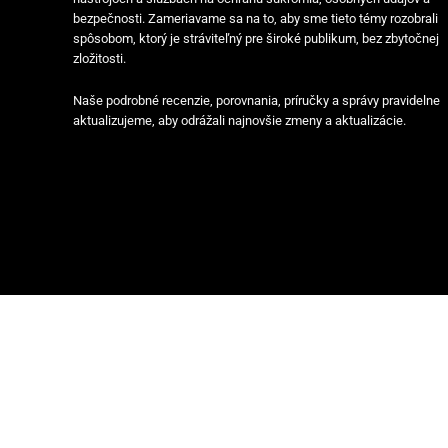
bezpečnosti. Zameriavame sa na to, aby sme tieto témy rozobrali
spôsobom, ktorý je stráviteľný pre široké publikum, bez zbytočnej
zložitosti.
Naše podrobné recenzie, porovnania, príručky a správy pravidelne
aktualizujeme, aby odrážali najnovšie zmeny a aktualizácie.
© Copyright 2017-2025 | FRAMER s.r.o. |
Podmienky používania a oc