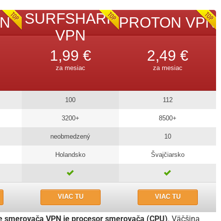
SURFSHARK
N
PROTON VPN
VPN
1,99 €
2,49 €
za mesiac
za mesiac
100
112
3200+
8500+
neobmedzený
10
Holandsko
Švajčiarsko
VIAC TU
VIAC TU
re smerovača VPN je procesor smerovača (CPU)
. Väčšina