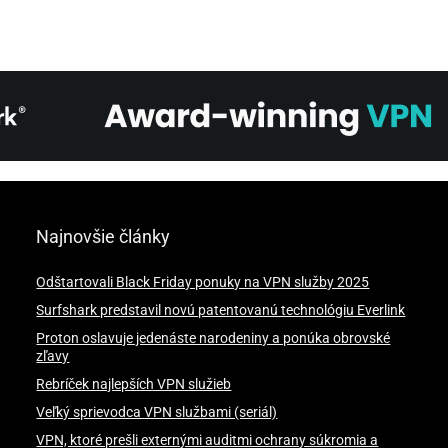
Najnovšie články
Odštartovali Black Friday ponuky na VPN služby 2025
Surfshark predstavil novú patentovanú technológiu Everlink
Proton oslavuje jedenáste narodeniny a ponúka obrovské
zľavy
Rebríček najlepších VPN služieb
Veľký sprievodca VPN službami (seriál)
VPN, ktoré prešli externými auditmi ochrany súkromia a