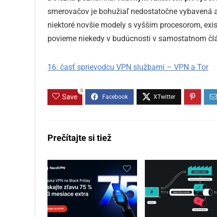
smerovačov je bohužiaľ nedostatočne vybavená a p
niektoré novšie modely s vyšším procesorom, exist
povieme niekedy v budúcnosti v samostatnom čl
16. časť sprievodcu VPN službami – VPN a Tor
0
Save
Prečítajte si tiež