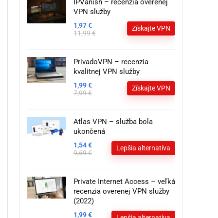
IPVanish – recenzia overenej
VPN služby
1,97 €
Získajte VPN
11,99 €
PrivadoVPN – recenzia
kvalitnej VPN služby
1,99 €
Získajte VPN
7,99 €
Atlas VPN – služba bola
ukončená
1,54 €
Lepšia alternatíva
9,69 €
Private Internet Access – veľká
recenzia overenej VPN služby
(2022)
1,99 €
Lepšia alternatíva