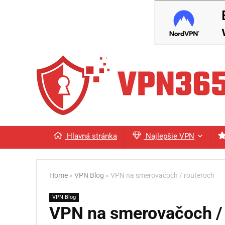
Hlavná stránka
Najlepšie VPN
Home
»
VPN Blog
»
VPN na smerovačoch / routeroch
VPN Blog
VPN na smerovačoch / 