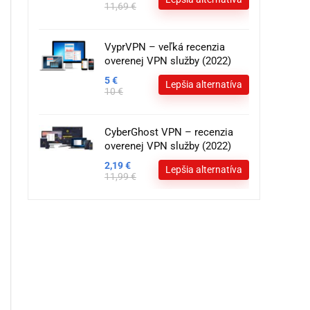
11,69 €
VyprVPN – veľká recenzia
overenej VPN služby (2022)
5 €
Lepšia alternatíva
10 €
CyberGhost VPN – recenzia
overenej VPN služby (2022)
2,19 €
Lepšia alternatíva
11,99 €