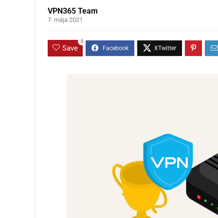
VPN365 Team
7. mája 2021
0
Save