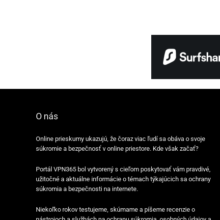
O nás
Online prieskumy ukazujú, že čoraz viac ľudí sa obáva o svoje
súkromie a bezpečnosť v online priestore. Kde však začať?
Portál VPN365 bol vytvorený s cieľom poskytovať vám pravdivé,
užitočné a aktuálne informácie o témach týkajúcich sa ochrany
súkromia a bezpečnosti na internete.
Niekoľko rokov testujeme, skúmame a píšeme recenzie o
nástrojoch a službách na ochranu súkromia, osobných údajov a