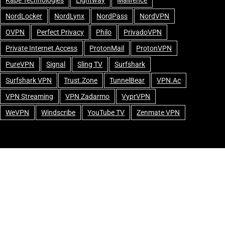
NordLocker
NordLynx
NordPass
NordVPN
OVPN
Perfect Privacy
Philo
PrivadoVPN
Private Internet Access
ProtonMail
ProtonVPN
PureVPN
Signal
Sling TV
Surfshark
Surfshark VPN
Trust.Zone
TunnelBear
VPN.ac
VPN Streaming
VPN Zadarmo
VyprVPN
WeVPN
Windscribe
YouTube TV
Zenmate VPN