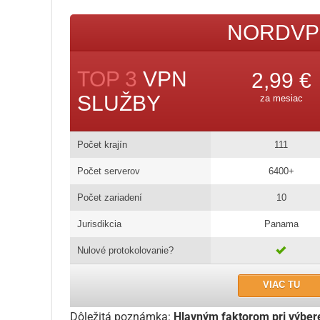
NORDVP
TOP 3
VPN
2,99 €
SLUŽBY
za mesiac
Počet krajín
111
Počet serverov
6400+
Počet zariadení
10
Jurisdikcia
Panama
Nulové protokolovanie?
VIAC TU
Dôležitá poznámka:
Hlavným faktorom pri výbe