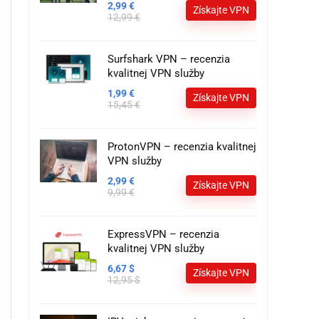
2,99 €
Získajte VPN
12,99 €
Surfshark VPN – recenzia
kvalitnej VPN služby
1,99 €
Získajte VPN
15,45 €
ProtonVPN – recenzia kvalitnej
VPN služby
2,99 €
Získajte VPN
9,99 €
ExpressVPN – recenzia
kvalitnej VPN služby
6,67 $
Získajte VPN
12,95 $