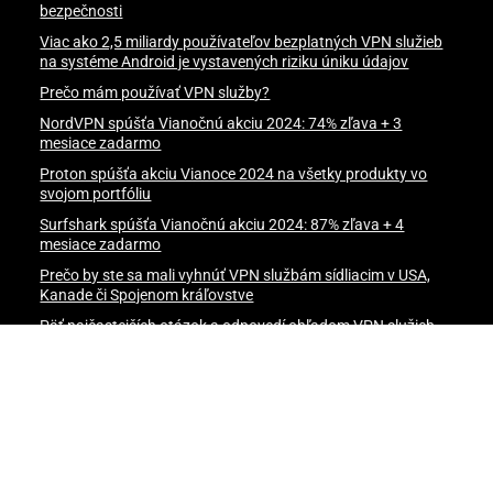
bezpečnosti
Viac ako 2,5 miliardy používateľov bezplatných VPN služieb
na systéme Android je vystavených riziku úniku údajov
Prečo mám používať VPN služby?
NordVPN spúšťa Vianočnú akciu 2024: 74% zľava + 3
mesiace zadarmo
Proton spúšťa akciu Vianoce 2024 na všetky produkty vo
svojom portfóliu
Surfshark spúšťa Vianočnú akciu 2024: 87% zľava + 4
mesiace zadarmo
Prečo by ste sa mali vyhnúť VPN službám sídliacim v USA,
Kanade či Spojenom kráľovstve
Päť najčastejších otázok a odpovedí ohľadom VPN služieb
Budúcnosť VPN služieb
VPN vs Proxy vs Smart DNS
hrana osobných údajov