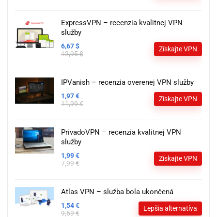
ExpressVPN – recenzia kvalitnej VPN
služby
6,67 $
Získajte VPN
12,95 $
IPVanish – recenzia overenej VPN služby
1,97 €
Získajte VPN
11,99 €
PrivadoVPN – recenzia kvalitnej VPN
služby
1,99 €
Získajte VPN
7,99 €
Atlas VPN – služba bola ukončená
1,54 €
Lepšia alternatíva
9,69 €