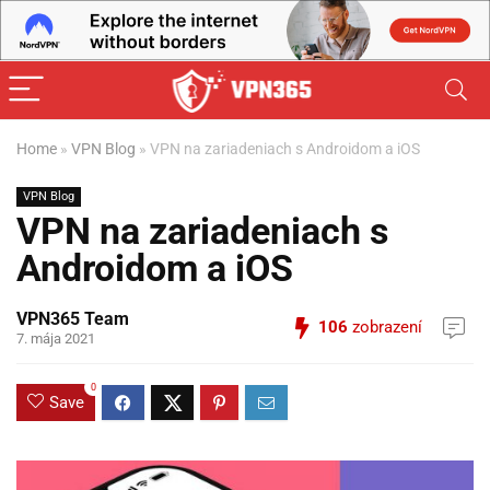
Home
»
VPN Blog
»
VPN na zariadeniach s Androidom a iOS
VPN Blog
VPN na zariadeniach s
Androidom a iOS
VPN365 Team
106
zobrazení
7. mája 2021
0
Save