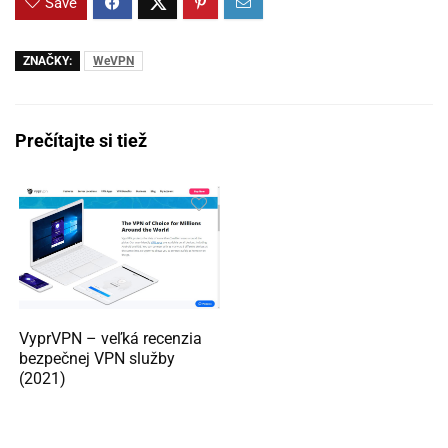
Save
ZNAČKY:
WeVPN
Prečítajte si tiež
VyprVPN – veľká recenzia
bezpečnej VPN služby
(2021)