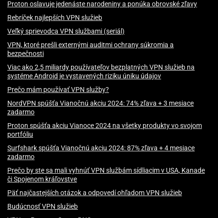
Proton oslavuje jedenáste narodeniny a ponúka obrovské zľavy
Rebríček najlepších VPN služieb
Veľký sprievodca VPN službami (seriál)
VPN, ktoré prešli externými auditmi ochrany súkromia a
bezpečnosti
Viac ako 2,5 miliardy používateľov bezplatných VPN služieb na
systéme Android je vystavených riziku úniku údajov
Prečo mám používať VPN služby?
NordVPN spúšťa Vianočnú akciu 2024: 74% zľava + 3 mesiace
zadarmo
Proton spúšťa akciu Vianoce 2024 na všetky produkty vo svojom
portfóliu
Surfshark spúšťa Vianočnú akciu 2024: 87% zľava + 4 mesiace
zadarmo
Prečo by ste sa mali vyhnúť VPN službám sídliacim v USA, Kanade
či Spojenom kráľovstve
Päť najčastejších otázok a odpovedí ohľadom VPN služieb
Budúcnosť VPN služieb