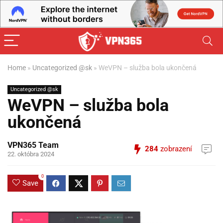
Home
»
Uncategorized @sk
»
WeVPN – služba bola ukončená
Uncategorized @sk
WeVPN – služba bola
ukončená
VPN365 Team
284
zobrazení
22. októbra 2024
0
Save