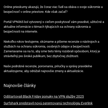
Online prieskumy ukazujú, že čoraz viac ľudí sa obáva o svoje súkromie a
bezpečnosť v online priestore. Kde však začať?
Portál VPN365 bol vytvorený s cieľom poskytovať vám pravdivé, užitočné a
aktuálne informácie o témach týkajúcich sa ochrany súkromia a
bezpečnosti na internete.
Niekoľko rokov testujeme, skúmame a píšeme recenzie o nástrojoch a
službách na ochranu súkromia, osobných údajov a bezpečnosti.
Zameriavame sa na to, aby sme tieto témy rozobrali spôsobom, ktorý je
stráviteľný pre široké publikum, bez zbytočnej zložitosti.
Naše podrobné recenzie, porovnania, príručky a správy pravidelne
aktualizujeme, aby odrážali najnovšie zmeny a aktualizácie.
Najnovšie články
Odštartovali Black Friday ponuky na VPN služby 2025
Surfshark predstavil novú patentovanú technológiu Everlink