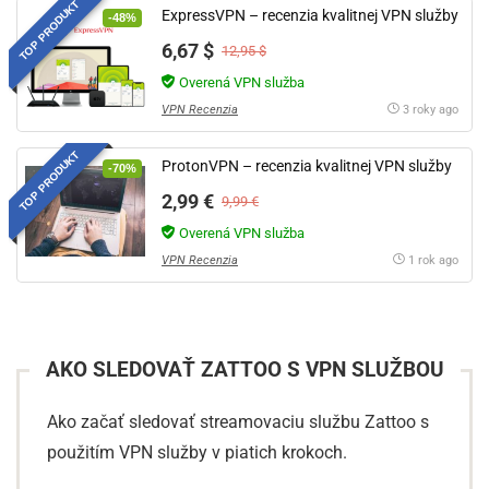
TOP PRODUKT
ExpressVPN – recenzia kvalitnej VPN služby
-48%
6,67 $
12,95 $
Overená VPN služba
VPN Recenzia
3 roky ago
TOP PRODUKT
ProtonVPN – recenzia kvalitnej VPN služby
-70%
2,99 €
9,99 €
Overená VPN služba
VPN Recenzia
1 rok ago
AKO SLEDOVAŤ ZATTOO S VPN SLUŽBOU
Ako začať sledovať streamovaciu službu Zattoo s
použitím VPN služby v piatich krokoch.