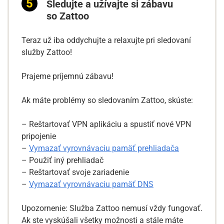
Sledujte a užívajte si zábavu
so Zattoo
Teraz už iba oddychujte a relaxujte pri sledovaní
služby Zattoo!
Prajeme príjemnú zábavu!
Ak máte problémy so sledovaním Zattoo, skúste:
– Reštartovať VPN aplikáciu a spustiť nové VPN
pripojenie
–
Vymazať vyrovnávaciu pamäť prehliadača
– Použiť iný prehliadač
– Reštartovať svoje zariadenie
–
Vymazať vyrovnávaciu pamäť DNS
Upozornenie: Služba Zattoo nemusí vždy fungovať.
Ak ste vyskúšali všetky možnosti a stále máte