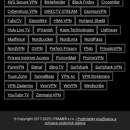
AVG Secure VPN
Bitdefender
Black Friday
Crossrider
Cyberghost VPN
DIRECTV STREAM
ExpressVPN
FuboTV
GlassWire
HMA VPN
Hotspot Shield
Hulu Live TV
IPVanish
Kape Technologies
Lightway
Mailfence
NordLocker
NordLynx
NordPass
NordVPN
OVPN
Perfect Privacy
Philo
PrivadoVPN
Private Internet Access
ProtonMail
ProtonVPN
PureVPN
Signal
Sling TV
Surfshark
Surfshark VPN
Trust.Zone
TunnelBear
VPN.ac
VPN Streaming
VPN Zadarmo
VyprVPN
WeVPN
Windscribe
YouTube TV
Zenmate VPN
© Copyright 2017-2025 | FRAMER s.r.o. |
Podmienky používania a
ochrana osobných údajov