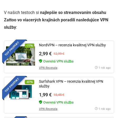
V našich testoch si
najlepšie so streamovaním obsahu
Zattoo vo viacerých krajinách poradili nasledujúce VPN
služby
:
TOP PRODUKT
NordVPN – recenzia kvalitnej VPN služby
-77%
2,99 €
12,99 €
Overená VPN služba
VPN Recenzia
1 rok ago
TOP PRODUKT
Surfshark VPN – recenzia kvalitnej VPN
-87%
služby
1,99 €
15,45 €
Overená VPN služba
VPN Recenzia
1 rok ago