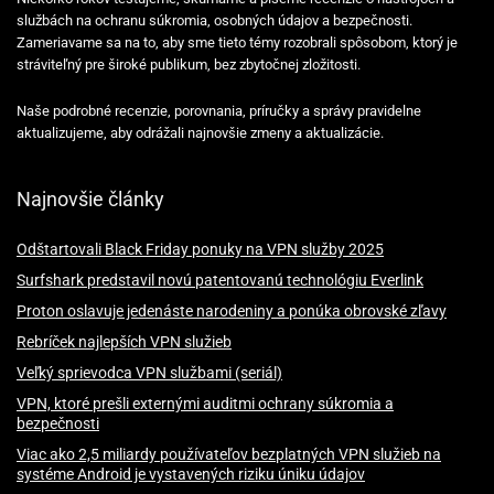
službách na ochranu súkromia, osobných údajov a bezpečnosti.
Zameriavame sa na to, aby sme tieto témy rozobrali spôsobom, ktorý je
stráviteľný pre široké publikum, bez zbytočnej zložitosti.
Naše podrobné recenzie, porovnania, príručky a správy pravidelne
aktualizujeme, aby odrážali najnovšie zmeny a aktualizácie.
Najnovšie články
Odštartovali Black Friday ponuky na VPN služby 2025
Surfshark predstavil novú patentovanú technológiu Everlink
Proton oslavuje jedenáste narodeniny a ponúka obrovské zľavy
Rebríček najlepších VPN služieb
Veľký sprievodca VPN službami (seriál)
VPN, ktoré prešli externými auditmi ochrany súkromia a
bezpečnosti
Viac ako 2,5 miliardy používateľov bezplatných VPN služieb na
systéme Android je vystavených riziku úniku údajov