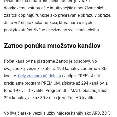
Ovládanie na smartfóne alebo tablete je vďaka
dotykovému vstupu ešte intuitívnejšie a používateľský
zážitok dopĺňajú funkcie ako prehrávanie obrazu v obraze.
Je to veľmi praktická funkcia, ktorá nám u iných
poskytovateľov živého televízneho vysielania chýba.
Zattoo ponúka množstvo kanálov
Počet kanálov na platforme Zattoo je pôsobivý. Vo
švajčiarskej verzii získate až 193 kanálov zadarmo v SD
kvalite.
Celý zoznam nájdete tu
(v stĺpci FREE). Ak si
predplatíte program PREMIUM, získate až 294 kanálov, z
toho 197 v HD kvalite. Program ULTIMATE obsahuje tiež
294 kanálov, ale až 80 z nich je vo Full HD kvalite.
Vo švajčiarskej verzii služby nájdete kanály ako ARD, ZDF,