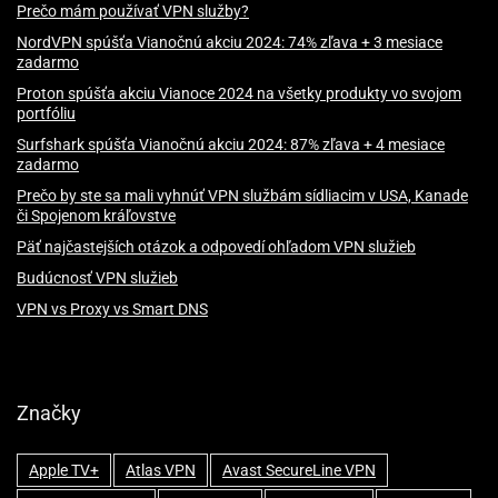
Prečo mám používať VPN služby?
NordVPN spúšťa Vianočnú akciu 2024: 74% zľava + 3 mesiace
zadarmo
Proton spúšťa akciu Vianoce 2024 na všetky produkty vo svojom
portfóliu
Surfshark spúšťa Vianočnú akciu 2024: 87% zľava + 4 mesiace
zadarmo
Prečo by ste sa mali vyhnúť VPN službám sídliacim v USA, Kanade
či Spojenom kráľovstve
Päť najčastejších otázok a odpovedí ohľadom VPN služieb
Budúcnosť VPN služieb
VPN vs Proxy vs Smart DNS
Značky
Apple TV+
Atlas VPN
Avast SecureLine VPN