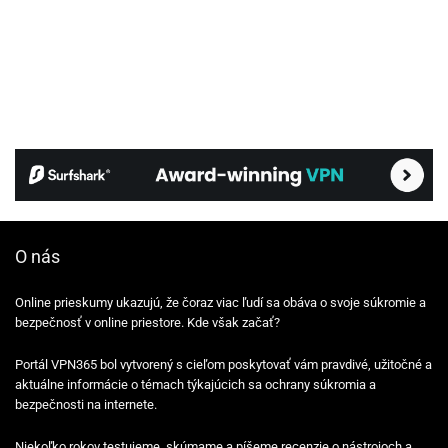
O nás
Online prieskumy ukazujú, že čoraz viac ľudí sa obáva o svoje súkromie a
bezpečnosť v online priestore. Kde však začať?
Portál VPN365 bol vytvorený s cieľom poskytovať vám pravdivé, užitočné a
aktuálne informácie o témach týkajúcich sa ochrany súkromia a
bezpečnosti na internete.
Niekoľko rokov testujeme, skúmame a píšeme recenzie o nástrojoch a