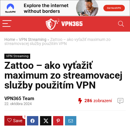
Home
»
VPN Streaming
»
Zattoo – ako vyťažiť maximum zo
streamovacej služby použitím VPN
VPN Streaming
Zattoo – ako vyťažiť
maximum zo streamovacej
služby použitím VPN
VPN365 Team
286
zobrazení
22. októbra 2024
0
Save