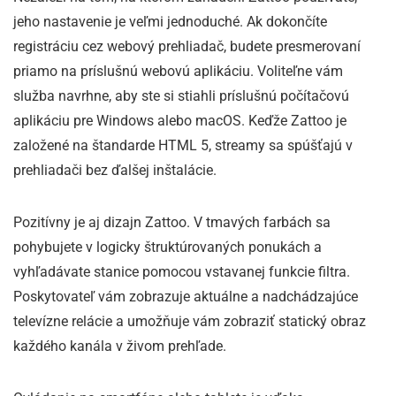
jeho nastavenie je veľmi jednoduché. Ak dokončíte
registráciu cez webový prehliadač, budete presmerovaní
priamo na príslušnú webovú aplikáciu. Voliteľne vám
služba navrhne, aby ste si stiahli príslušnú počítačovú
aplikáciu pre Windows alebo macOS. Keďže Zattoo je
založené na štandarde HTML 5, streamy sa spúšťajú v
prehliadači bez ďalšej inštalácie.
Pozitívny je aj dizajn Zattoo. V tmavých farbách sa
pohybujete v logicky štruktúrovaných ponukách a
vyhľadávate stanice pomocou vstavanej funkcie filtra.
Poskytovateľ vám zobrazuje aktuálne a nadchádzajúce
televízne relácie a umožňuje vám zobraziť statický obraz
každého kanála v živom prehľade.