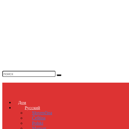
Дом
Русский
Slovenčina
Čeština
Polski
Magyar