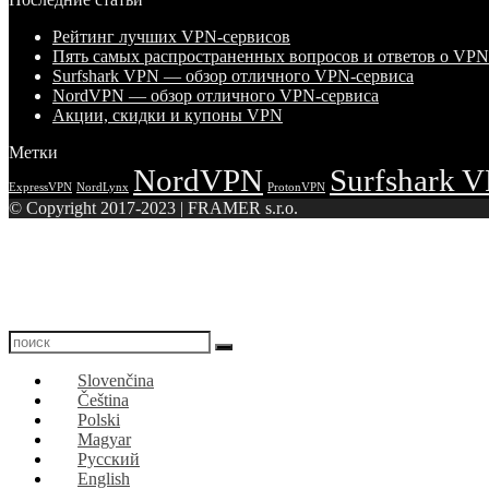
Рейтинг лучших VPN-сервисов
Пять самых распространенных вопросов и ответов о VPN
Surfshark VPN — обзор отличного VPN-сервиса
NordVPN — обзор отличного VPN-сервиса
Акции, скидки и купоны VPN
Метки
NordVPN
Surfshark 
ExpressVPN
NordLynx
ProtonVPN
© Copyright 2017-2023 | FRAMER s.r.o.
Slovenčina
Čeština
Polski
Magyar
Русский
English