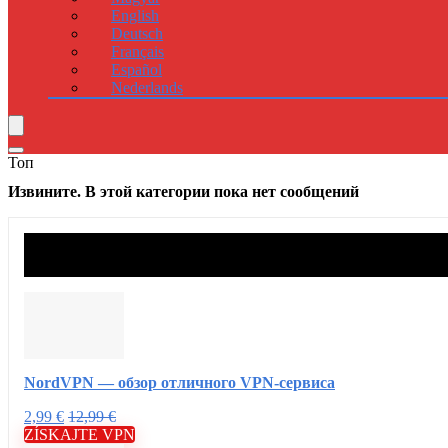
English
Deutsch
Français
Español
Nederlands
Топ
Извините. В этой категории пока нет сообщений
NordVPN — обзор отличного VPN-сервиса
2,99 €
12,99 €
ZÍSKAJTE VPN