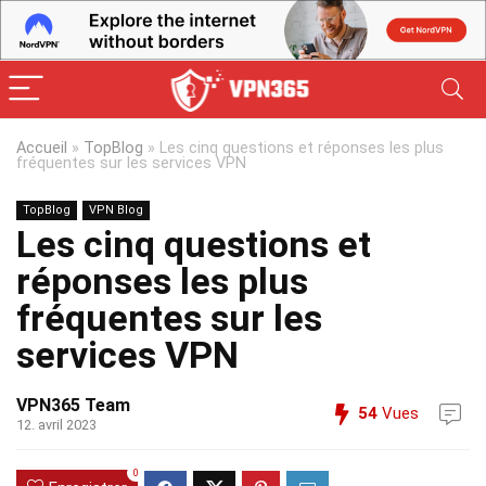
Accueil
»
TopBlog
»
Les cinq questions et réponses les plus
fréquentes sur les services VPN
TopBlog
VPN Blog
Les cinq questions et
réponses les plus
fréquentes sur les
services VPN
VPN365 Team
54
Vues
12. avril 2023
0