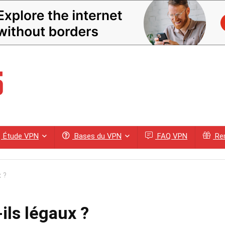
Étude VPN
Bases du VPN
FAQ VPN
Rem
 ?
ils légaux ?