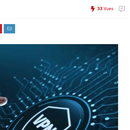
33
Vues