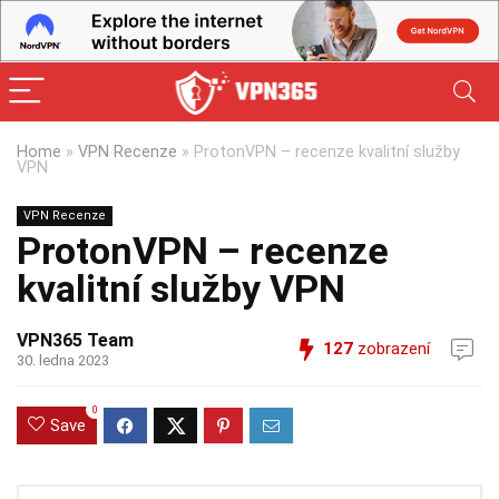
Home
»
VPN Recenze
»
ProtonVPN – recenze kvalitní služby
VPN
VPN Recenze
ProtonVPN – recenze
kvalitní služby VPN
VPN365 Team
127
zobrazení
30. ledna 2023
0
Save