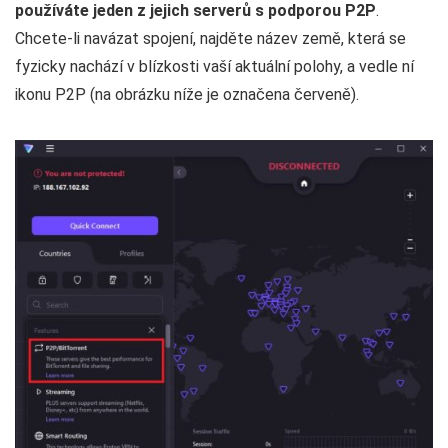
používáte jeden z jejich serverů s podporou P2P
.
Chcete-li navázat spojení, najděte název země, která se
fyzicky nachází v blízkosti vaší aktuální polohy, a vedle ní
ikonu P2P (na obrázku níže je označena červeně).