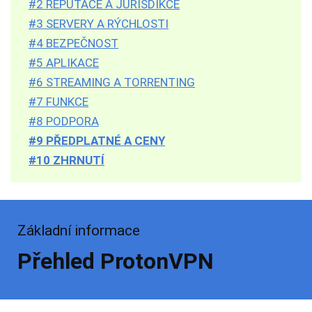
#2 REPUTACE A JURISDIKCE
#3 SERVERY A RÝCHLOSTI
#4 BEZPEČNOST
#5 APLIKACE
#6 STREAMING A TORRENTING
#7 FUNKCE
#8 PODPORA
#9 PŘEDPLATNÉ A CENY
#10 ZHRNUTÍ
Základní informace
Přehled ProtonVPN