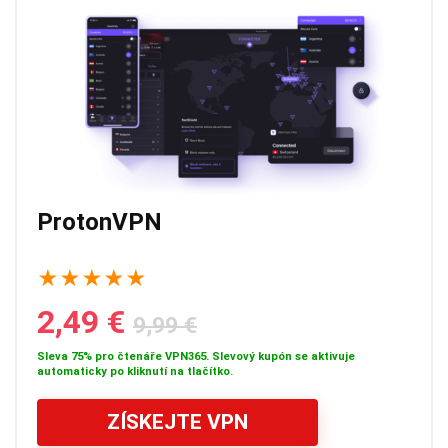
ProtonVPN
★
★
★
★
★
2,49 €
9,99 €
Sleva 75% pro čtenáře VPN365. Slevový kupón se aktivuje
automaticky po kliknutí na tlačítko.
ZÍSKEJTE VPN