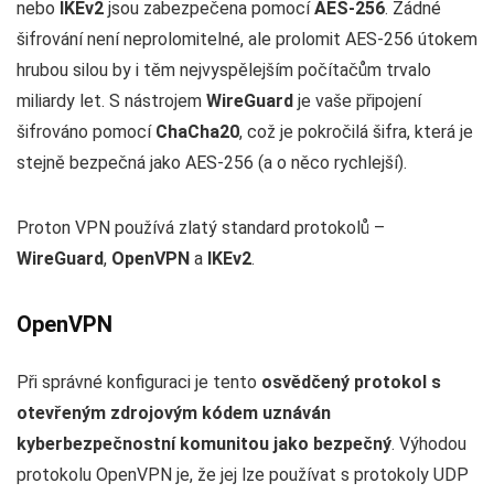
nebo
IKEv2
jsou zabezpečena pomocí
AES-256
. Žádné
šifrování není neprolomitelné, ale prolomit AES-256 útokem
hrubou silou by i těm nejvyspělejším počítačům trvalo
miliardy let. S nástrojem
WireGuard
je vaše připojení
šifrováno pomocí
ChaCha20
, což je pokročilá šifra, která je
stejně bezpečná jako AES-256 (a o něco rychlejší).
Proton VPN používá zlatý standard protokolů –
WireGuard
,
OpenVPN
a
IKEv2
.
OpenVPN
Při správné konfiguraci je tento
osvědčený protokol s
otevřeným zdrojovým kódem uznáván
kyberbezpečnostní komunitou jako bezpečný
. Výhodou
protokolu OpenVPN je, že jej lze používat s protokoly UDP