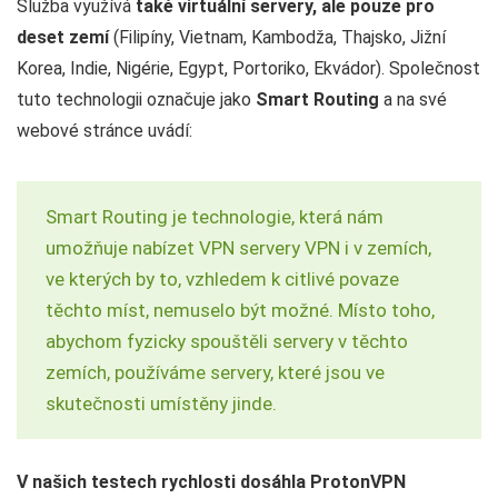
Služba využívá
také virtuální servery, ale pouze pro
deset zemí
(Filipíny, Vietnam, Kambodža, Thajsko, Jižní
Korea, Indie, Nigérie, Egypt, Portoriko, Ekvádor). Společnost
tuto technologii označuje jako
Smart Routing
a na své
webové stránce uvádí:
Smart Routing je technologie, která nám
umožňuje nabízet VPN servery VPN i v zemích,
ve kterých by to, vzhledem k citlivé povaze
těchto míst, nemuselo být možné. Místo toho,
abychom fyzicky spouštěli servery v těchto
zemích, používáme servery, které jsou ve
skutečnosti umístěny jinde.
V našich testech rychlosti dosáhla ProtonVPN