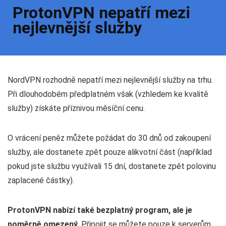
ProtonVPN nepatří mezi
nejlevnější služby
NordVPN rozhodně nepatří mezi nejlevnější služby na trhu.
Při dlouhodobém předplatném však (vzhledem ke kvalitě
služby) získáte příznivou měsíční cenu.
O vrácení peněz můžete požádat do 30 dnů od zakoupení
služby, ale dostanete zpět pouze alikvotní část (například
pokud jste službu využívali 15 dní, dostanete zpět polovinu
zaplacené částky).
ProtonVPN nabízí také bezplatný program, ale je
poměrně omezený
. Připojit se můžete pouze k serverům