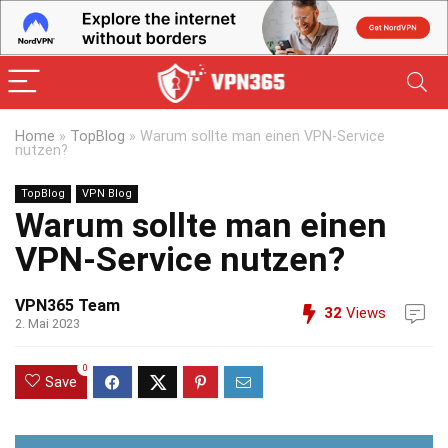
Home
»
TopBlog
»
Warum sollte man einen VPN-Service
nutzen?
TopBlog
VPN Blog
Warum sollte man einen
VPN-Service nutzen?
VPN365 Team
32
Views
2. Mai 2023
0
Save