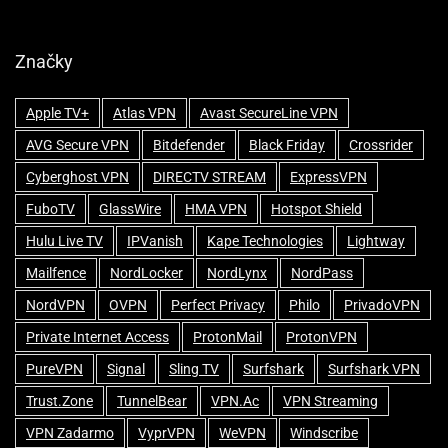
Značky
Apple TV+
Atlas VPN
Avast SecureLine VPN
AVG Secure VPN
Bitdefender
Black Friday
Crossrider
Cyberghost VPN
DIRECTV STREAM
ExpressVPN
FuboTV
GlassWire
HMA VPN
Hotspot Shield
Hulu Live TV
IPVanish
Kape Technologies
Lightway
Mailfence
NordLocker
NordLynx
NordPass
NordVPN
OVPN
Perfect Privacy
Philo
PrivadoVPN
Private Internet Access
ProtonMail
ProtonVPN
PureVPN
Signal
Sling TV
Surfshark
Surfshark VPN
Trust.Zone
TunnelBear
VPN.ac
VPN Streaming
VPN Zadarmo
VyprVPN
WeVPN
Windscribe