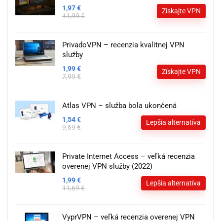
1,97 €
Získajte VPN
11,99 €
PrivadoVPN – recenzia kvalitnej VPN
služby
1,99 €
Získajte VPN
7,99 €
Atlas VPN – služba bola ukončená
1,54 €
Lepšia alternatíva
9,69 €
Private Internet Access – veľká recenzia
overenej VPN služby (2022)
1,99 €
Lepšia alternatíva
11,69 €
VyprVPN – veľká recenzia overenej VPN