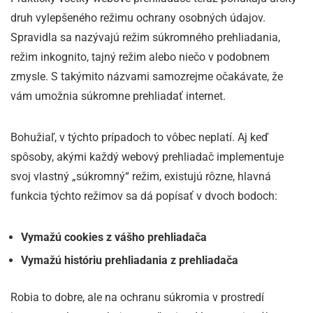
druh vylepšeného režimu ochrany osobných údajov.
Spravidla sa nazývajú režim súkromného prehliadania,
režim inkognito, tajný režim alebo niečo v podobnem
zmysle. S takýmito názvami samozrejme očakávate, že
vám umožnia súkromne prehliadať internet.
Bohužiaľ, v týchto prípadoch to vôbec neplatí. Aj keď
spôsoby, akými každý webový prehliadač implementuje
svoj vlastný „súkromný“ režim, existujú rôzne, hlavná
funkcia týchto režimov sa dá popísať v dvoch bodoch:
Vymažú cookies z vášho prehliadača
Vymažú históriu prehliadania z prehliadača
Robia to dobre, ale na ochranu súkromia v prostredí