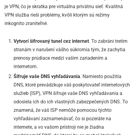
je VPN, čo je skratka pre virtuálna privátnu sieť. Kvalitná
VPN služba rieši problémy, kvôli ktorým sú režimy
inkognito zraniteľné.
Vytvorí šifrovaný tunel cez internet
. To zabráni tretím
stranám v narušení vášho súkromia tým, že zachytia
prenosy prúdiace medzi vašim zariadením a
internetom.
Šifruje vaše DNS vyhľadávania
. Namiesto použitia
DNS, ktoré prevádzkuje váš poskytovateľ internetových
služieb (ISP), VPN šifruje vaše DNS vyhľadávania a
odosiela ich do ich vlastných zabezpečených DNS. To
znamená, že váš ISP nemôže pomocou týchto
vyhľadávaní zaznamenávať, čo si pozeráte na
internete, a vo vašom prístroji nie je žiadna