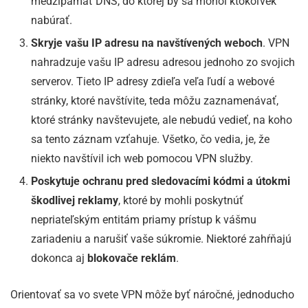
medzipamäť DNS, do ktorej by sa mohol ktokoľvek
nabúrať.
Skryje vašu IP adresu na navštívených weboch
. VPN
nahradzuje vašu IP adresu adresou jednoho zo svojich
serverov. Tieto IP adresy zdieľa veľa ľudí a webové
stránky, ktoré navštívite, teda môžu zaznamenávať,
ktoré stránky navštevujete, ale nebudú vedieť, na koho
sa tento záznam vzťahuje. Všetko, čo vedia, je, že
niekto navštívil ich web pomocou VPN služby.
Poskytuje ochranu pred sledovacími kódmi a útokmi
škodlivej reklamy
, ktoré by mohli poskytnúť
nepriateľským entitám priamy prístup k vášmu
zariadeniu a narušiť vaše súkromie. Niektoré zahŕňajú
dokonca aj
blokovače reklám
.
Orientovať sa vo svete VPN môže byť náročné, jednoducho