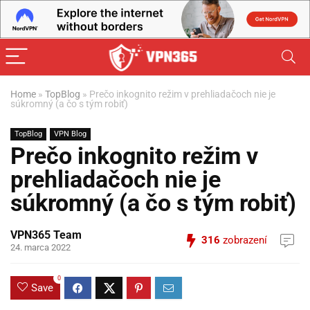
Home
»
TopBlog
»
Prečo inkognito režim v prehliadačoch nie je
súkromný (a čo s tým robiť)
TopBlog
VPN Blog
Prečo inkognito režim v
prehliadačoch nie je
súkromný (a čo s tým robiť)
VPN365 Team
316
zobrazení
24. marca 2022
0
Save