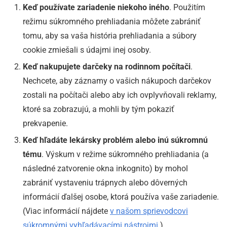
Keď používate zariadenie niekoho iného
. Použitím
režimu súkromného prehliadania môžete zabrániť
tomu, aby sa vaša história prehliadania a súbory
cookie zmiešali s údajmi inej osoby.
Keď nakupujete darčeky na rodinnom počítači
.
Nechcete, aby záznamy o vašich nákupoch darčekov
zostali na počítači alebo aby ich ovplyvňovali reklamy,
ktoré sa zobrazujú, a mohli by tým pokaziť
prekvapenie.
Keď hľadáte lekársky problém alebo inú súkromnú
tému
. Výskum v režime súkromného prehliadania (a
následné zatvorenie okna inkognito) by mohol
zabrániť vystaveniu trápnych alebo dôverných
informácií ďalšej osobe, ktorá používa vaše zariadenie.
(Viac informácií nájdete
v našom sprievodcovi
súkromnými vyhľadávacími nástrojmi
.)