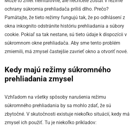
Môže to znieť neintuitívne, ale nechcete zostať v režime
ochrany súkromia prehliadača príliš dlho. Prečo?
Pamätajte, že tieto režimy fungujú tak, že po odhlásení z
okna inkognito odstránite históriu prehliadania a súbory
cookie. Pokiaľ sa tak nestane, sú tieto údaje k dispozícii v
súkromnom okne prehliadača. Aby sme tento problém
zmiernili, má zmysel častejšie zavrieť okno a otvoriť nové.
Kedy majú režimy súkromného
prehliadania zmysel
Vzhľadom na všetky spôsoby narušenia režimu
súkromného prehliadania by sa mohlo zdať, že sú
zbytočné. V skutočnosti existuje niekoľko situácií, kedy má
zmysel ich použiť. Tu je niekoľko príkladov: