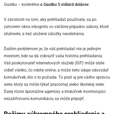
čiastku – konkrétne
o čiastku 5 miliárd dolárov
.
V závislosti na tom, aký prehliadač používate, sa po
zatvorení okna inkognito vo väčšine prípadov súbory, ktoré
stiahnete, a tiež uložené záložky neodstránia.
Ďalším problémom je, že váš prehliadač nie je jediným
miestom, kde sa dá zobraziť vaša história prehliadania.
Váš poskytovateľ internetových služieb (ISP) môže stále
vidieť všetko, čo robíte online, a môže tieto údaje odovzdať
komukoľvek, kto o to požiada. To platí aj pre vášho správcu
siete, ktorý sa môže týkať pracovnej alebo školskej siete.
Ďalej rôzne špionážne agentúry a ktokoľvek monitorujúci
nezašifrovanú komunikáciu sa môže pripojiť.
Režimy súkromného prehliadania a