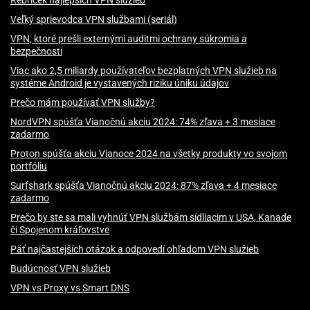
Rebríček najlepších VPN služieb
Veľký sprievodca VPN službami (seriál)
VPN, ktoré prešli externými auditmi ochrany súkromia a
bezpečnosti
Viac ako 2,5 miliardy používateľov bezplatných VPN služieb na
systéme Android je vystavených riziku úniku údajov
Prečo mám používať VPN služby?
NordVPN spúšťa Vianočnú akciu 2024: 74% zľava + 3 mesiace
zadarmo
Proton spúšťa akciu Vianoce 2024 na všetky produkty vo svojom
portfóliu
Surfshark spúšťa Vianočnú akciu 2024: 87% zľava + 4 mesiace
zadarmo
Prečo by ste sa mali vyhnúť VPN službám sídliacim v USA, Kanade
či Spojenom kráľovstve
Päť najčastejších otázok a odpovedí ohľadom VPN služieb
Budúcnosť VPN služieb
VPN vs Proxy vs Smart DNS