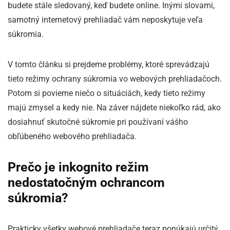
budete stále sledovaný, keď budete online. Inými slovami,
samotný internetový prehliadač vám neposkytuje veľa
súkromia.
V tomto článku si prejdeme problémy, ktoré sprevádzajú
tieto režimy ochrany súkromia vo webových prehliadačoch.
Potom si povieme niečo o situáciách, kedy tieto režimy
majú zmysel a kedy nie. Na záver nájdete niekoľko rád, ako
dosiahnuť skutočné súkromie pri používaní vášho
obľúbeného webového prehliadača.
Prečo je inkognito režim
nedostatočným ochrancom
súkromia?
Prakticky všetky webové prehliadače teraz ponúkajú určitý