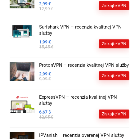
2,99 €
Získajte VPN
12,99 €
Surfshark VPN – recenzia kvalitnej VPN
služby
1,99 €
Získajte VPN
15,45 €
ProtonVPN – recenzia kvalitnej VPN služby
2,99 €
Získajte VPN
9,99 €
ExpressVPN – recenzia kvalitnej VPN
služby
6,67 $
Získajte VPN
12,95 $
IPVanish – recenzia overenej VPN služby