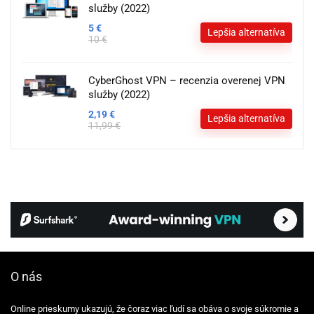
služby (2022)
5 €
Lepšia alternatíva
10 €
CyberGhost VPN – recenzia overenej VPN
služby (2022)
2,19 €
Lepšia alternatíva
11,99 €
O nás
Online prieskumy ukazujú, že čoraz viac ľudí sa obáva o svoje súkromie a